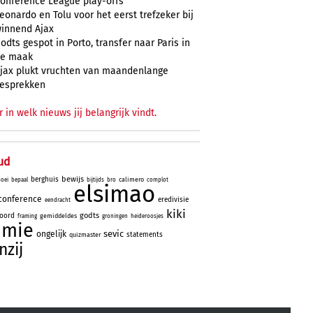
onference League play-offs
eonardo en Tolu voor het eerst trefzeker bij
innend Ajax
odts gespot in Porto, transfer naar Paris in
e maak
jax plukt vruchten van maandenlange
esprekken
r in welk nieuws jij belangrijk vindt.
ud
bewijs
berghuis
calimero
oei
bepaal
bijtijds
bro
complot
elsimao
conference
eredivisie
eendracht
kiki
godts
noord
gemiddeldes
framing
groningen
heideroosjes
mie
sevic
ongelijk
statements
quizmaster
nzij