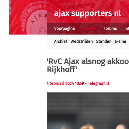
Voorpagina
Nieuws
Forums
In
Archief
Wedstrijden
Standen
E-zine
'RvC Ajax alsnog akkoo
Rijkhoff'
1 februari 2024 10:59
- Telegraaf.nl