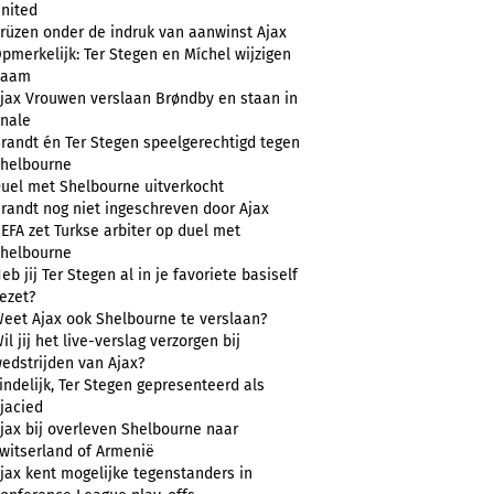
nited
rüzen onder de indruk van aanwinst Ajax
pmerkelijk: Ter Stegen en Míchel wijzigen
naam
jax Vrouwen verslaan Brøndby en staan in
inale
randt én Ter Stegen speelgerechtigd tegen
helbourne
uel met Shelbourne uitverkocht
randt nog niet ingeschreven door Ajax
EFA zet Turkse arbiter op duel met
helbourne
eb jij Ter Stegen al in je favoriete basiself
ezet?
eet Ajax ook Shelbourne te verslaan?
il jij het live-verslag verzorgen bij
edstrijden van Ajax?
indelijk, Ter Stegen gepresenteerd als
jacied
jax bij overleven Shelbourne naar
witserland of Armenië
jax kent mogelijke tegenstanders in