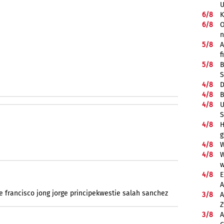
U
6/
8
K
6/
8
O
5/
8
A
f
5/
8
B
S
4/
8
D
4/
8
B
4/
8
U
S
4/
8
H
g
4/
8
W
4/
8
W
w
4/
8
E
A
e
francisco
jong
jorge
principekwestie
salah
sanchez
3/
8
A
Z
3/
8
A