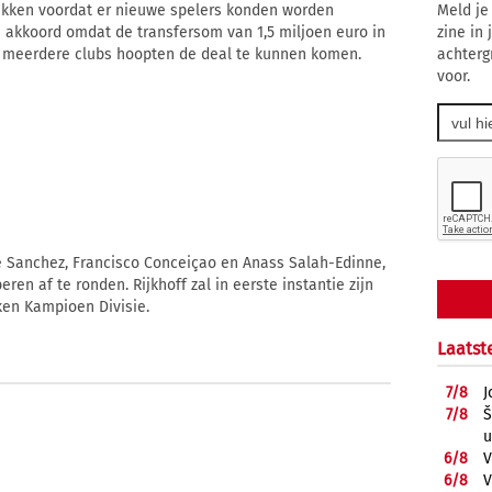
ekken voordat er nieuwe spelers konden worden
Meld je
ch akkoord omdat de transfersom van 1,5 miljoen euro in
zine in
ok meerdere clubs hoopten de deal te kunnen komen.
achterg
voor.
ge Sanchez, Francisco Conceiçao en Anass Salah-Edinne,
en af te ronden. Rijkhoff zal in eerste instantie zijn
ken Kampioen Divisie.
Laatst
7/
8
J
7/
8
Š
u
6/
8
V
6/
8
V