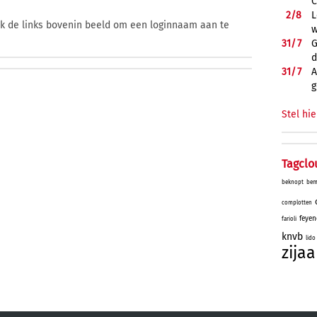
C
2/
8
L
ik de links bovenin beeld om een loginnaam aan te
w
31/
7
G
d
31/
7
A
g
Stel hie
Tagclo
beknopt
bem
complotten
feye
farioli
knvb
lido
zijaa