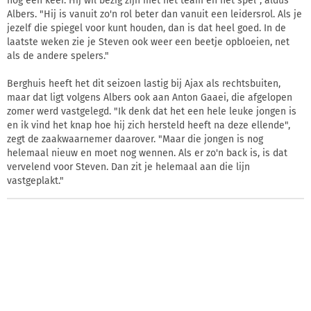
nog een keer. Hij wil bezig zijn met het team en het spel", aldus
Albers. "Hij is vanuit zo'n rol beter dan vanuit een leidersrol. Als je
jezelf die spiegel voor kunt houden, dan is dat heel goed. In de
laatste weken zie je Steven ook weer een beetje opbloeien, net
als de andere spelers."
Berghuis heeft het dit seizoen lastig bij Ajax als rechtsbuiten,
maar dat ligt volgens Albers ook aan Anton Gaaei, die afgelopen
zomer werd vastgelegd. "Ik denk dat het een hele leuke jongen is
en ik vind het knap hoe hij zich hersteld heeft na deze ellende",
zegt de zaakwaarnemer daarover. "Maar die jongen is nog
helemaal nieuw en moet nog wennen. Als er zo'n back is, is dat
vervelend voor Steven. Dan zit je helemaal aan die lijn
vastgeplakt."