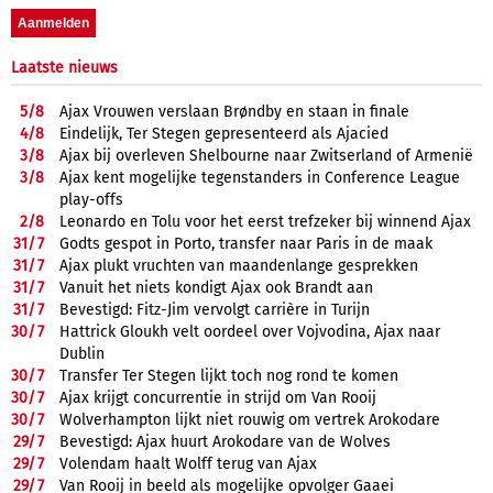
Laatste nieuws
5/
8
Ajax Vrouwen verslaan Brøndby en staan in finale
4/
8
Eindelijk, Ter Stegen gepresenteerd als Ajacied
3/
8
Ajax bij overleven Shelbourne naar Zwitserland of Armenië
3/
8
Ajax kent mogelijke tegenstanders in Conference League
play-offs
2/
8
Leonardo en Tolu voor het eerst trefzeker bij winnend Ajax
31/
7
Godts gespot in Porto, transfer naar Paris in de maak
31/
7
Ajax plukt vruchten van maandenlange gesprekken
31/
7
Vanuit het niets kondigt Ajax ook Brandt aan
31/
7
Bevestigd: Fitz-Jim vervolgt carrière in Turijn
30/
7
Hattrick Gloukh velt oordeel over Vojvodina, Ajax naar
Dublin
30/
7
Transfer Ter Stegen lijkt toch nog rond te komen
30/
7
Ajax krijgt concurrentie in strijd om Van Rooij
30/
7
Wolverhampton lijkt niet rouwig om vertrek Arokodare
29/
7
Bevestigd: Ajax huurt Arokodare van de Wolves
29/
7
Volendam haalt Wolff terug van Ajax
29/
7
Van Rooij in beeld als mogelijke opvolger Gaaei