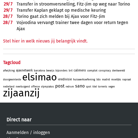
29/
7
Transfer in stroomversnelling, Fitz-Jim op weg naar Torino
29/
7
Transfer Kaplan geklapt op medische keuring
28/
7
Torino gaat zich melden bij Ajax voor Fitz-Jim
28/
7
Vojvodina vervangt trainer twee dagen voor return tegen
Ajax
Stel hier in welk nieuws jij belangrijk vindt.
Tagcloud
ajaxnetwerk
calimero
afwijking
bewijs
complot
barcelona
bijzonders
bril
conspiracy
denkwereld
elsimao
eredivisie
huiswerkoefening
doorgewinterde
lido
madrid
moeilijks
napraat
post
sano
nederland
neerbuigend
offense
olympiakos
redrum
spot
titel
torrents
vegen
zijaanzij
Direct naar
Aanmelden
/
inloggen