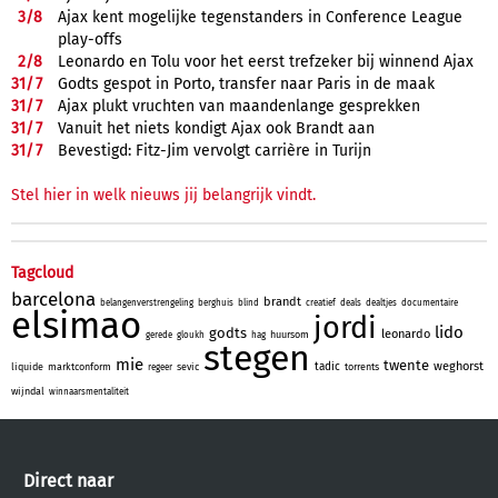
3/
8
Ajax kent mogelijke tegenstanders in Conference League
play-offs
2/
8
Leonardo en Tolu voor het eerst trefzeker bij winnend Ajax
31/
7
Godts gespot in Porto, transfer naar Paris in de maak
31/
7
Ajax plukt vruchten van maandenlange gesprekken
31/
7
Vanuit het niets kondigt Ajax ook Brandt aan
31/
7
Bevestigd: Fitz-Jim vervolgt carrière in Turijn
Stel hier in welk nieuws jij belangrijk vindt.
Tagcloud
barcelona
brandt
belangenverstrengeling
berghuis
blind
creatief
deals
dealtjes
documentaire
elsimao
jordi
lido
godts
leonardo
huursom
gerede
gloukh
hag
stegen
mie
twente
weghorst
tadic
liquide
marktconform
sevic
torrents
regeer
wijndal
winnaarsmentaliteit
Direct naar