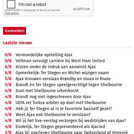
Laatste nieuws
6/
8
Vermoedelijke opstelling Ajax
6/
8
Veltman vervolgt carrière bij West Ham United
6/
8
Krüzen onder de indruk van aanwinst Ajax
6/
8
Opmerkelijk: Ter Stegen en Míchel wijzigen naam
5/
8
Ajax Vrouwen verslaan Brøndby en staan in finale
5/
8
Brandt én Ter Stegen speelgerechtigd tegen Shelbourne
4/
8
Duel met Shelbourne uitverkocht
4/
8
Brandt nog niet ingeschreven door Ajax
4/
8
UEFA zet Turkse arbiter op duel met Shelbourne
4/
8
Heb jij Ter Stegen al in je favoriete basiself gezet?
4/
8
Weet Ajax ook Shelbourne te verslaan?
4/
8
Wil jij het live-verslag verzorgen bij wedstrijden van Ajax?
4/
8
Eindelijk, Ter Stegen gepresenteerd als Ajacied
3/
8
Ajax bij overleven Shelbourne naar Zwitserland of Armenië