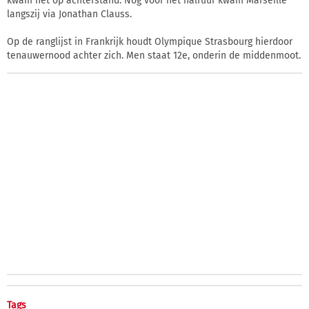
kwam het op achterstand. Nog voor het halfuur kwam Marseille
langszij via Jonathan Clauss.
Op de ranglijst in Frankrijk houdt Olympique Strasbourg hierdoor
tenauwernood achter zich. Men staat 12e, onderin de middenmoot.
Tags