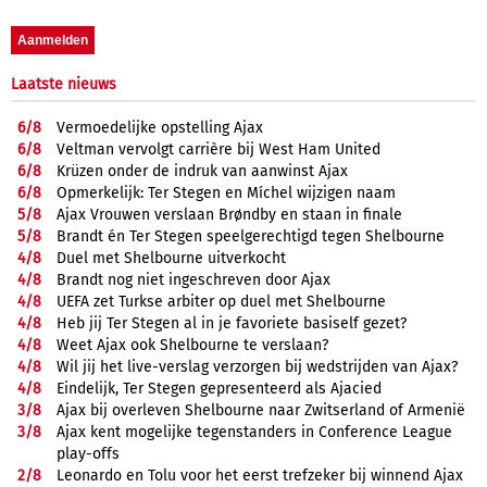
Laatste nieuws
6/
8
Vermoedelijke opstelling Ajax
6/
8
Veltman vervolgt carrière bij West Ham United
6/
8
Krüzen onder de indruk van aanwinst Ajax
6/
8
Opmerkelijk: Ter Stegen en Míchel wijzigen naam
5/
8
Ajax Vrouwen verslaan Brøndby en staan in finale
5/
8
Brandt én Ter Stegen speelgerechtigd tegen Shelbourne
4/
8
Duel met Shelbourne uitverkocht
4/
8
Brandt nog niet ingeschreven door Ajax
4/
8
UEFA zet Turkse arbiter op duel met Shelbourne
4/
8
Heb jij Ter Stegen al in je favoriete basiself gezet?
4/
8
Weet Ajax ook Shelbourne te verslaan?
4/
8
Wil jij het live-verslag verzorgen bij wedstrijden van Ajax?
4/
8
Eindelijk, Ter Stegen gepresenteerd als Ajacied
3/
8
Ajax bij overleven Shelbourne naar Zwitserland of Armenië
3/
8
Ajax kent mogelijke tegenstanders in Conference League
play-offs
2/
8
Leonardo en Tolu voor het eerst trefzeker bij winnend Ajax