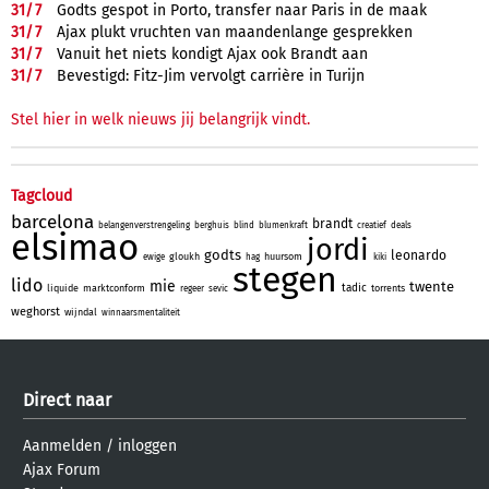
31/
7
Godts gespot in Porto, transfer naar Paris in de maak
31/
7
Ajax plukt vruchten van maandenlange gesprekken
31/
7
Vanuit het niets kondigt Ajax ook Brandt aan
31/
7
Bevestigd: Fitz-Jim vervolgt carrière in Turijn
Stel hier in welk nieuws jij belangrijk vindt.
Tagcloud
barcelona
brandt
belangenverstrengeling
berghuis
blind
blumenkraft
creatief
deals
elsimao
jordi
godts
leonardo
gloukh
huursom
ewige
hag
kiki
stegen
lido
mie
twente
tadic
liquide
marktconform
torrents
regeer
sevic
weghorst
wijndal
winnaarsmentaliteit
Direct naar
Aanmelden
/
inloggen
Ajax Forum