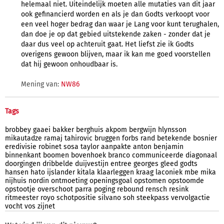
helemaal niet. Uiteindelijk moeten alle mutaties van dit jaar
ook gefinancierd worden en als je dan Godts verkoopt voor
een veel hoger bedrag dan waar je Lang voor kunt terughalen,
dan doe je op dat gebied uitstekende zaken - zonder dat je
daar dus veel op achteruit gaat. Het liefst zie ik Godts
overigens gewoon blijven, maar ik kan me goed voorstellen
dat hij gewoon onhoudbaar is.
Mening van:
NW86
Tags
brobbey
gaaei
bakker
berghuis
akpom
bergwijn
hlynsson
mikautadze
ramaj
tahirovic
bruggen
forbs
rand
betekende
bosnier
eredivisie
robinet
sosa
taylor
aanpakte
anton
benjamin
binnenkant
boomen
bovenhoek
branco
communiceerde
diagonaal
doorgingen
dribbelde
duijvestijn
entree
georges
gleed
godts
hansen
hato
ijslander
kitala
klaarleggen
kraag
laconiek
mbe
mika
nijhuis
nordin
ontmoeting
openingsgoal
opstomen
opstoomde
opstootje
overschoot
parra
poging
rebound
rensch
resink
ritmeester
royo
schotpositie
silvano
soh
steekpass
vervolgactie
vocht
vos
zijnet