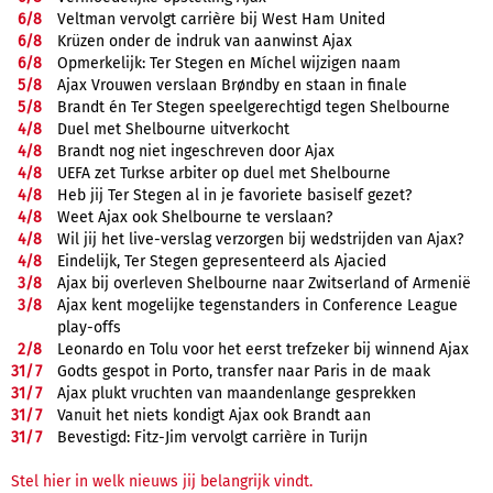
6/
8
Veltman vervolgt carrière bij West Ham United
6/
8
Krüzen onder de indruk van aanwinst Ajax
6/
8
Opmerkelijk: Ter Stegen en Míchel wijzigen naam
5/
8
Ajax Vrouwen verslaan Brøndby en staan in finale
5/
8
Brandt én Ter Stegen speelgerechtigd tegen Shelbourne
4/
8
Duel met Shelbourne uitverkocht
4/
8
Brandt nog niet ingeschreven door Ajax
4/
8
UEFA zet Turkse arbiter op duel met Shelbourne
4/
8
Heb jij Ter Stegen al in je favoriete basiself gezet?
4/
8
Weet Ajax ook Shelbourne te verslaan?
4/
8
Wil jij het live-verslag verzorgen bij wedstrijden van Ajax?
4/
8
Eindelijk, Ter Stegen gepresenteerd als Ajacied
3/
8
Ajax bij overleven Shelbourne naar Zwitserland of Armenië
3/
8
Ajax kent mogelijke tegenstanders in Conference League
play-offs
2/
8
Leonardo en Tolu voor het eerst trefzeker bij winnend Ajax
31/
7
Godts gespot in Porto, transfer naar Paris in de maak
31/
7
Ajax plukt vruchten van maandenlange gesprekken
31/
7
Vanuit het niets kondigt Ajax ook Brandt aan
31/
7
Bevestigd: Fitz-Jim vervolgt carrière in Turijn
Stel hier in welk nieuws jij belangrijk vindt.