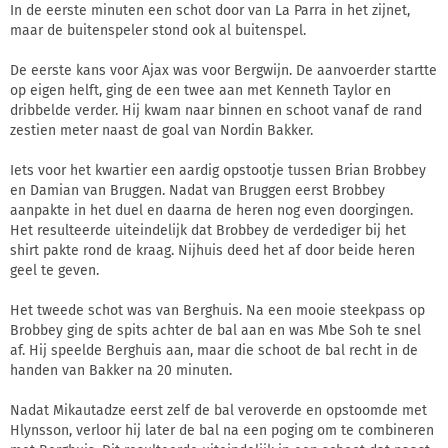
In de eerste minuten een schot door van La Parra in het zijnet,
maar de buitenspeler stond ook al buitenspel.
De eerste kans voor Ajax was voor Bergwijn. De aanvoerder startte
op eigen helft, ging de een twee aan met Kenneth Taylor en
dribbelde verder. Hij kwam naar binnen en schoot vanaf de rand
zestien meter naast de goal van Nordin Bakker.
Iets voor het kwartier een aardig opstootje tussen Brian Brobbey
en Damian van Bruggen. Nadat van Bruggen eerst Brobbey
aanpakte in het duel en daarna de heren nog even doorgingen.
Het resulteerde uiteindelijk dat Brobbey de verdediger bij het
shirt pakte rond de kraag. Nijhuis deed het af door beide heren
geel te geven.
Het tweede schot was van Berghuis. Na een mooie steekpass op
Brobbey ging de spits achter de bal aan en was Mbe Soh te snel
af. Hij speelde Berghuis aan, maar die schoot de bal recht in de
handen van Bakker na 20 minuten.
Nadat Mikautadze eerst zelf de bal veroverde en opstoomde met
Hlynsson, verloor hij later de bal na een poging om te combineren