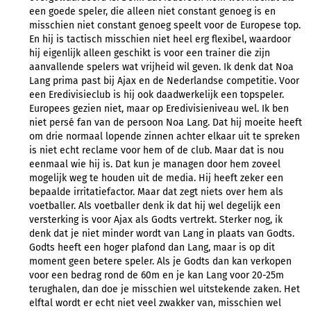
een goede speler, die alleen niet constant genoeg is en
misschien niet constant genoeg speelt voor de Europese top.
En hij is tactisch misschien niet heel erg flexibel, waardoor
hij eigenlijk alleen geschikt is voor een trainer die zijn
aanvallende spelers wat vrijheid wil geven. Ik denk dat Noa
Lang prima past bij Ajax en de Nederlandse competitie. Voor
een Eredivisieclub is hij ook daadwerkelijk een topspeler.
Europees gezien niet, maar op Eredivisieniveau wel. Ik ben
niet persé fan van de persoon Noa Lang. Dat hij moeite heeft
om drie normaal lopende zinnen achter elkaar uit te spreken
is niet echt reclame voor hem of de club. Maar dat is nou
eenmaal wie hij is. Dat kun je managen door hem zoveel
mogelijk weg te houden uit de media. Hij heeft zeker een
bepaalde irritatiefactor. Maar dat zegt niets over hem als
voetballer. Als voetballer denk ik dat hij wel degelijk een
versterking is voor Ajax als Godts vertrekt. Sterker nog, ik
denk dat je niet minder wordt van Lang in plaats van Godts.
Godts heeft een hoger plafond dan Lang, maar is op dit
moment geen betere speler. Als je Godts dan kan verkopen
voor een bedrag rond de 60m en je kan Lang voor 20-25m
terughalen, dan doe je misschien wel uitstekende zaken. Het
elftal wordt er echt niet veel zwakker van, misschien wel