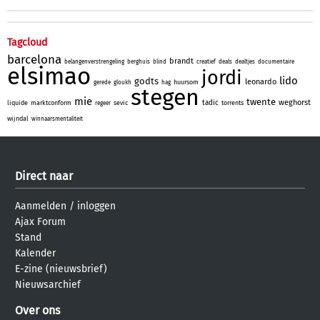
Tagcloud
barcelona
brandt
belangenverstrengeling
berghuis
blind
creatief
deals
dealtjes
documentaire
elsimao
jordi
lido
godts
leonardo
huursom
gerede
gloukh
hag
stegen
mie
twente
weghorst
tadic
liquide
marktconform
sevic
torrents
regeer
wijndal
winnaarsmentaliteit
Direct naar
Aanmelden
/
inloggen
Ajax Forum
Stand
Kalender
E-zine (nieuwsbrief)
Nieuwsarchief
Over ons