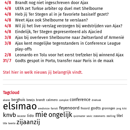
4/
8
Brandt nog niet ingeschreven door Ajax
4/
8
UEFA zet Turkse arbiter op duel met Shelbourne
4/
8
Heb jij Ter Stegen al in je favoriete basiself gezet?
4/
8
Weet Ajax ook Shelbourne te verslaan?
4/
8
Wil jij het live-verslag verzorgen bij wedstrijden van Ajax?
4/
8
Eindelijk, Ter Stegen gepresenteerd als Ajacied
3/
8
Ajax bij overleven Shelbourne naar Zwitserland of Armenië
3/
8
Ajax kent mogelijke tegenstanders in Conference League
play-offs
2/
8
Leonardo en Tolu voor het eerst trefzeker bij winnend Ajax
31/
7
Godts gespot in Porto, transfer naar Paris in de maak
Stel hier in welk nieuws jij belangrijk vindt.
Tagcloud
conference
berghuis
bewijs
brandt
calimero
complot
alvarez
driehoek
elsimao
feyenoord
godts
fnoord
groningen
eredivisie
farioli
kiki
jong
mie
ongelijk
knvb
lido
titel
sevic
stelling
leicester
quizmaster
statements
zijaanzij
title
twente