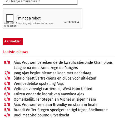
Laatste nieuws
8/
8
Ajax Vrouwen bereiken derde kwalificatieronde Champions
League na moeizame zege op Rangers
7/
8
Jong Ajax begint nieuw seizoen met nederlaag
7/
8
Šutalo heeft vertrekwens en clubs voor uitkiezen
6/
8
Vermoedelijke opstelling Ajax
6/
8
Veltman vervolgt carrière bij West Ham United
6/
8
Krüzen onder de indruk van aanwinst Ajax
6/
8
Opmerkelijk: Ter Stegen en Míchel wijzigen naam
5/
8
Ajax Vrouwen verslaan Brøndby en staan in finale
5/
8
Brandt én Ter Stegen speelgerechtigd tegen Shelbourne
4/
8
Duel met Shelbourne uitverkocht