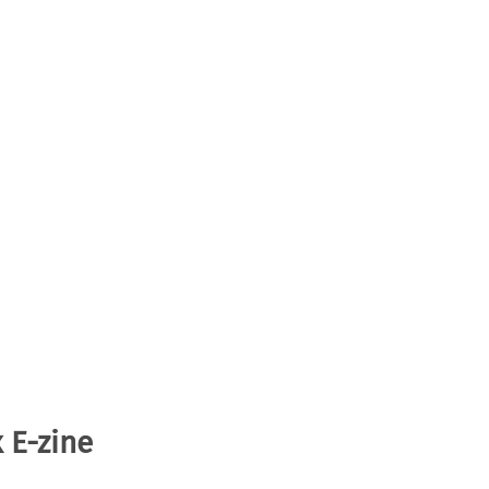
 E-zine