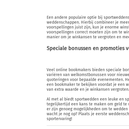
Een andere populaire optie bij sportwedden
weddenschappen. Hierbij combineer je meerd
voorspellingen juist zijn, kun je enorme wins
voorspellingen correct moeten zijn om te w
manier om je winkansen te vergroten en me
Speciale bonussen en promoties 
Veel online bookmakers bieden speciale bo
variëren van welkomstbonussen voor nieuwe
quoteringen voor bepaalde evenementen. He
een bookmaker te bekijken voordat je een w
van extra waarde en je winkansen vergroten
Al met al biedt sportwedden een leuke en s
tegelijkertijd een kans te maken om geld te 
er zijn genoeg mogelijkheden om te wedden 
wacht je nog op? Plaats je eerste weddensc
sportervaring!