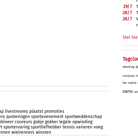
29/
7
28/
7
28/
7
Stel hie
Tagclo
a
afwijking
conspiracy
d
lido
madrid
sano
sev
ap
livestreams
plaatst
promoties
ers
quoteringen
sportevenement
sportweddenschap
bineer
coureurs
gokje
gokker
legale
opwinding
rt
sportervaring
sportliefhebber
tennis
varieren
voeg
ennen
wielrenners
winsten