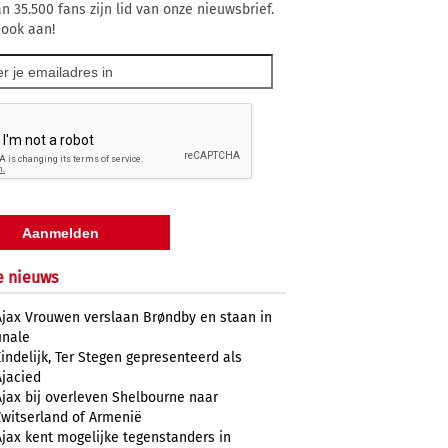
n 35.500 fans zijn lid van onze nieuwsbrief.
 ook aan!
e nieuws
Ajax Vrouwen verslaan Brøndby en staan in
inale
Eindelijk, Ter Stegen gepresenteerd als
Ajacied
Ajax bij overleven Shelbourne naar
Zwitserland of Armenië
Ajax kent mogelijke tegenstanders in