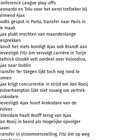
Conference League play-offs
Leonardo en Tolu voor het eerst trefzeker bij
winnend Ajax
Godts gespot in Porto, transfer naar Paris in
de maak
Ajax plukt vruchten van maandenlange
gesprekken
Vanuit het niets kondigt Ajax ook Brandt aan
evestigd: Fitz-Jim vervolgt carrière in Turijn
Hattrick Gloukh velt oordeel over Vojvodina,
Ajax naar Dublin
Transfer Ter Stegen lijkt toch nog rond te
komen
Ajax krijgt concurrentie in strijd om Van Rooij
Wolverhampton lijkt niet rouwig om vertrek
Arokodare
Bevestigd: Ajax huurt Arokodare van de
Wolves
Volendam haalt Wolff terug van Ajax
Van Rooij in beeld als mogelijke opvolger
Gaaei
Transfer in stroomversnelling, Fitz-Jim op weg