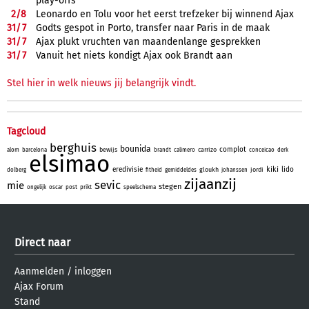
play-offs
2/
8
Leonardo en Tolu voor het eerst trefzeker bij winnend Ajax
31/
7
Godts gespot in Porto, transfer naar Paris in de maak
31/
7
Ajax plukt vruchten van maandenlange gesprekken
31/
7
Vanuit het niets kondigt Ajax ook Brandt aan
Stel hier in welk nieuws jij belangrijk vindt.
Tagcloud
berghuis
bounida
complot
bewijs
carrizo
alom
barcelona
brandt
calimero
conceicao
derk
elsimao
kiki
eredivisie
lido
gloukh
jordi
dolberg
fitheid
gemiddeldes
johanssen
zijaanzij
sevic
mie
stegen
ongelijk
oscar
post
prikt
speelschema
Direct naar
Aanmelden
/
inloggen
Ajax Forum
Stand