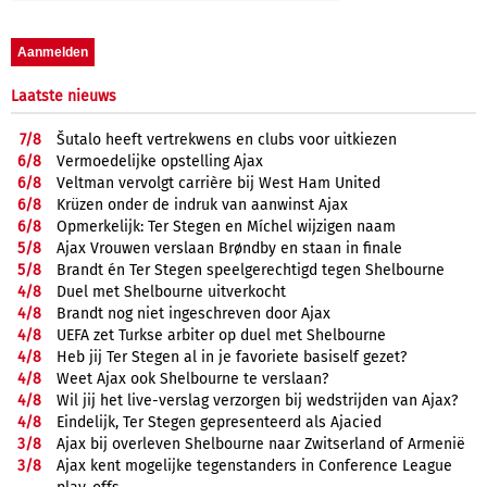
Laatste nieuws
7/
8
Šutalo heeft vertrekwens en clubs voor uitkiezen
6/
8
Vermoedelijke opstelling Ajax
6/
8
Veltman vervolgt carrière bij West Ham United
6/
8
Krüzen onder de indruk van aanwinst Ajax
6/
8
Opmerkelijk: Ter Stegen en Míchel wijzigen naam
5/
8
Ajax Vrouwen verslaan Brøndby en staan in finale
5/
8
Brandt én Ter Stegen speelgerechtigd tegen Shelbourne
4/
8
Duel met Shelbourne uitverkocht
4/
8
Brandt nog niet ingeschreven door Ajax
4/
8
UEFA zet Turkse arbiter op duel met Shelbourne
4/
8
Heb jij Ter Stegen al in je favoriete basiself gezet?
4/
8
Weet Ajax ook Shelbourne te verslaan?
4/
8
Wil jij het live-verslag verzorgen bij wedstrijden van Ajax?
4/
8
Eindelijk, Ter Stegen gepresenteerd als Ajacied
3/
8
Ajax bij overleven Shelbourne naar Zwitserland of Armenië
3/
8
Ajax kent mogelijke tegenstanders in Conference League