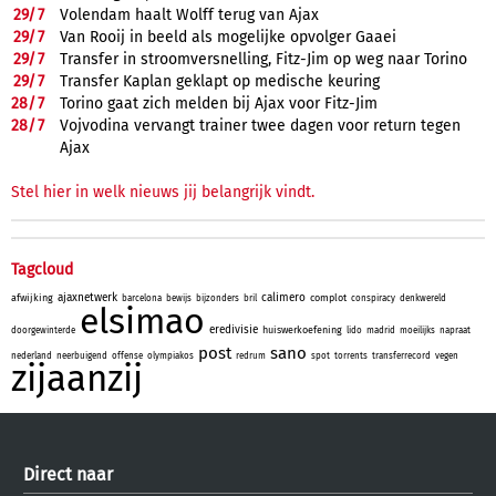
29/
7
Volendam haalt Wolff terug van Ajax
29/
7
Van Rooij in beeld als mogelijke opvolger Gaaei
29/
7
Transfer in stroomversnelling, Fitz-Jim op weg naar Torino
29/
7
Transfer Kaplan geklapt op medische keuring
28/
7
Torino gaat zich melden bij Ajax voor Fitz-Jim
28/
7
Vojvodina vervangt trainer twee dagen voor return tegen
Ajax
Stel hier in welk nieuws jij belangrijk vindt.
Tagcloud
ajaxnetwerk
calimero
afwijking
complot
barcelona
bewijs
bijzonders
bril
conspiracy
denkwereld
elsimao
eredivisie
huiswerkoefening
doorgewinterde
lido
madrid
moeilijks
napraat
post
sano
nederland
neerbuigend
offense
olympiakos
redrum
spot
torrents
transferrecord
vegen
zijaanzij
Direct naar