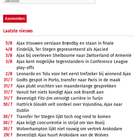
Laatste nieuws
5/
8
Ajax Vrouwen verslaan Brøndby en staan in finale
4/
8
Eindelijk, Ter Stegen gepresenteerd als Ajacied
3/
8
Ajax bij overleven Shelbourne naar Zwitserland of Armenië
3/
8
Ajax kent mogelijke tegenstanders in Conference League
play-offs
2/
8
Leonardo en Tolu voor het eerst trefzeker bij winnend Ajax
31/
7
Godts gespot in Porto, transfer naar Paris in de maak
31/
7
Ajax plukt vruchten van maandenlange gesprekken
31/
7
Vanuit het niets kondigt Ajax ook Brandt aan
31/
7
Bevestigd: Fitz-Jim vervolgt carrière in Turijn
30/
7
Hattrick Gloukh velt oordeel over Vojvodina, Ajax naar
Dublin
30/
7
Transfer Ter Stegen lijkt toch nog rond te komen
30/
7
Ajax krijgt concurrentie in strijd om Van Rooij
30/
7
Wolverhampton lijkt niet rouwig om vertrek Arokodare
29/
7
Bevestigd: Ajax huurt Arokodare van de Wolves