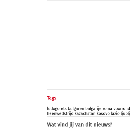
Tags
ludogorets
bulgaren
bulgarije
roma
voorron
heenwedstrijd
kazachstan
kosovo
lazio
ljubl
Wat vind jij van dit nieuws?