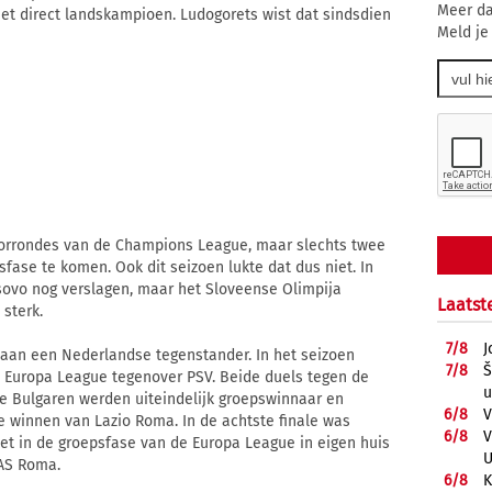
Meer da
het direct landskampioen. Ludogorets wist dat sindsdien
Meld je
oorrondes van de Champions League, maar slechts twee
sfase te komen. Ook dit seizoen lukte dat dus niet. In
sovo nog verslagen, maar het Sloveense Olimpija
Laatst
sterk.
7/
8
J
aan een Nederlandse tegenstander. In het seizoen
7/
8
Š
 Europa League tegenover PSV. Beide duels tegen de
u
 Bulgaren werden uiteindelijk groepswinnaar en
6/
8
V
e winnen van Lazio Roma. In de achtste finale was
6/
8
V
 het in de groepsfase van de Europa League in eigen huis
U
 AS Roma.
6/
8
K