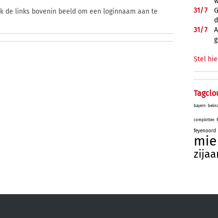
w
31/
7
G
ik de links bovenin beeld om een loginnaam aan te
d
31/
7
A
g
Stel hie
Tagclo
bayern
bekn
complotten
feyenoord
mie
zijaa