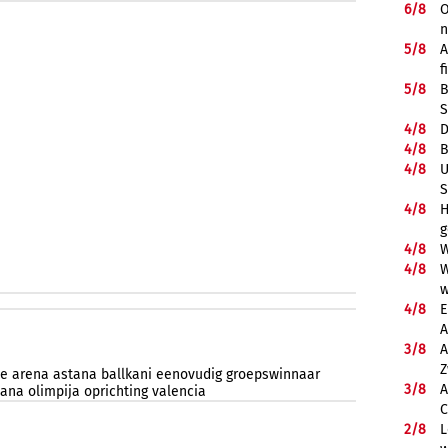
6/
8
O
5/
8
A
f
5/
8
B
S
4/
8
D
4/
8
B
4/
8
U
S
4/
8
H
g
4/
8
W
4/
8
W
w
4/
8
E
A
3/
8
A
Z
de
arena
astana
ballkani
eenovudig
groepswinnaar
3/
8
A
jana
olimpija
oprichting
valencia
C
2/
8
L