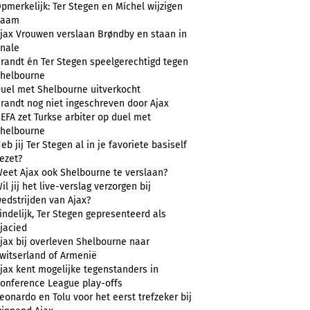
pmerkelijk: Ter Stegen en Míchel wijzigen
naam
jax Vrouwen verslaan Brøndby en staan in
inale
randt én Ter Stegen speelgerechtigd tegen
helbourne
uel met Shelbourne uitverkocht
randt nog niet ingeschreven door Ajax
EFA zet Turkse arbiter op duel met
helbourne
eb jij Ter Stegen al in je favoriete basiself
ezet?
eet Ajax ook Shelbourne te verslaan?
il jij het live-verslag verzorgen bij
edstrijden van Ajax?
indelijk, Ter Stegen gepresenteerd als
jacied
jax bij overleven Shelbourne naar
witserland of Armenië
jax kent mogelijke tegenstanders in
onference League play-offs
eonardo en Tolu voor het eerst trefzeker bij