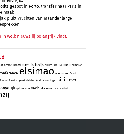
innend Ajax
odts gespot in Porto, transfer naar Paris in
e maak
jax plukt vruchten van maandenlange
esprekken
r in welk nieuws jij belangrijk vindt.
ud
berghuis
bewijs
calimero
complot
opt
bemoei
bepaal
bijtijds
bro
elsimao
conference
eredivisie
farioli
kiki
knvb
godts
gemiddeldes
fnoord
framing
groningen
ongelijk
sevic
statements
quizmaster
statistische
nzij