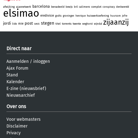
barcelona
afwijking
ajaxnetwerk
benadeeld
calimero
complot
bewijs
bril
conspiracy
denkwereld
elsimao
eredivisie
huiswerkoefening
godts
groningen
henrique
huursom
jofre
zijaanzij
stegen
post
jordi
mie
lido
titel
torrents
twente
sevic
weghorst
wijndal
Direct naar
Aanmelden
/
inloggen
Ajax Forum
Stand
Kalender
E-zine (nieuwsbrief)
Nieuwsarchief
Over ons
Voor webmasters
Disclaimer
Privacy