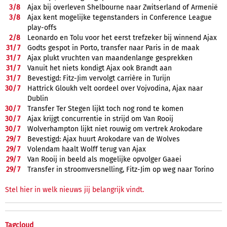
3/
8
Ajax bij overleven Shelbourne naar Zwitserland of Armenië
3/
8
Ajax kent mogelijke tegenstanders in Conference League
play-offs
2/
8
Leonardo en Tolu voor het eerst trefzeker bij winnend Ajax
31/
7
Godts gespot in Porto, transfer naar Paris in de maak
31/
7
Ajax plukt vruchten van maandenlange gesprekken
31/
7
Vanuit het niets kondigt Ajax ook Brandt aan
31/
7
Bevestigd: Fitz-Jim vervolgt carrière in Turijn
30/
7
Hattrick Gloukh velt oordeel over Vojvodina, Ajax naar
Dublin
30/
7
Transfer Ter Stegen lijkt toch nog rond te komen
30/
7
Ajax krijgt concurrentie in strijd om Van Rooij
30/
7
Wolverhampton lijkt niet rouwig om vertrek Arokodare
29/
7
Bevestigd: Ajax huurt Arokodare van de Wolves
29/
7
Volendam haalt Wolff terug van Ajax
29/
7
Van Rooij in beeld als mogelijke opvolger Gaaei
29/
7
Transfer in stroomversnelling, Fitz-Jim op weg naar Torino
Stel hier in welk nieuws jij belangrijk vindt.
Tagcloud