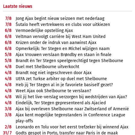
Laatste nieuws
7/
8
Jong Ajax begint nieuw seizoen met nederlaag
7/
8
Šutalo heeft vertrekwens en clubs voor uitkiezen
6/
8
Vermoedelijke opstelling Ajax
6/
8
Veltman vervolgt carrière bij West Ham United
6/
8
Krüzen onder de indruk van aanwinst Ajax
6/
8
Opmerkelijk: Ter Stegen en Míchel wijzigen naam
5/
8
Ajax Vrouwen verslaan Brøndby en staan in finale
5/
8
Brandt én Ter Stegen speelgerechtigd tegen Shelbourne
4/
8
Duel met Shelbourne uitverkocht
4/
8
Brandt nog niet ingeschreven door Ajax
4/
8
UEFA zet Turkse arbiter op duel met Shelbourne
4/
8
Heb jij Ter Stegen al in je favoriete basiself gezet?
4/
8
Weet Ajax ook Shelbourne te verslaan?
4/
8
Wil jij het live-verslag verzorgen bij wedstrijden van Ajax?
4/
8
Eindelijk, Ter Stegen gepresenteerd als Ajacied
3/
8
Ajax bij overleven Shelbourne naar Zwitserland of Armenië
3/
8
Ajax kent mogelijke tegenstanders in Conference League
play-offs
2/
8
Leonardo en Tolu voor het eerst trefzeker bij winnend Ajax
31/
7
Godts gespot in Porto, transfer naar Paris in de maak