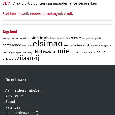
31/
7
Ajax plukt vruchten van maandenlange gesprekken
Stel hier in welk nieuws jij belangrijk vindt.
Tagcloud
berghuis
bewijs
calimero
beknopt
bemoei
bepaal
bijtijds
bounida
bro
complot
complotten
elsimao
conference
eredivisie
feyenoord
gemiddeldes
eendracht
gloukh
mie
kiki
sevic
knvb
ongelijk
godts
lido
quizmaster
groningen
heideroosjes
zijaanzij
statements
Direct naar
Aanmelden
/
inloggen
Ajax Forum
Stand
Kalender
E-zine (nieuwsbrief)