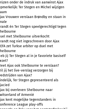
rüzen onder de indruk van aanwinst Ajax
pmerkelijk: Ter Stegen en Míchel wijzigen
naam
jax Vrouwen verslaan Brøndby en staan in
inale
randt én Ter Stegen speelgerechtigd tegen
helbourne
uel met Shelbourne uitverkocht
randt nog niet ingeschreven door Ajax
EFA zet Turkse arbiter op duel met
helbourne
eb jij Ter Stegen al in je favoriete basiself
ezet?
eet Ajax ook Shelbourne te verslaan?
il jij het live-verslag verzorgen bij
edstrijden van Ajax?
indelijk, Ter Stegen gepresenteerd als
jacied
jax bij overleven Shelbourne naar
witserland of Armenië
jax kent mogelijke tegenstanders in
onference League play-offs