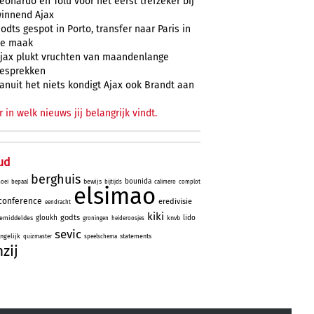
eonardo en Tolu voor het eerst trefzeker bij
innend Ajax
odts gespot in Porto, transfer naar Paris in
e maak
jax plukt vruchten van maandenlange
esprekken
anuit het niets kondigt Ajax ook Brandt aan
r in welk nieuws jij belangrijk vindt.
ud
berghuis
bounida
bewijs
oei
bepaal
bijtijds
calimero
complot
elsimao
conference
eredivisie
eendracht
kiki
godts
gloukh
lido
emiddeldes
knvb
groningen
heideroosjes
sevic
ngelijk
statements
quizmaster
speelschema
nzij