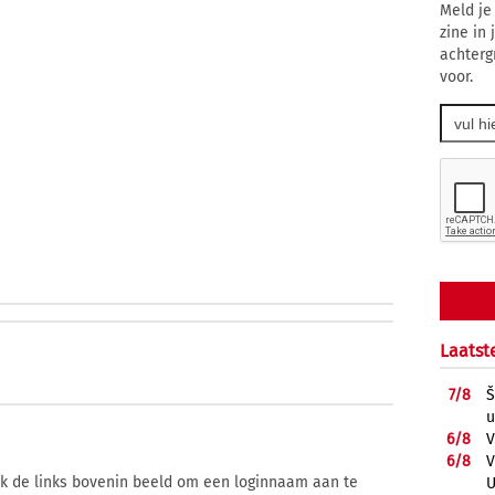
Meld je
zine in
achterg
voor.
Laatst
7/
8
Š
u
6/
8
V
6/
8
V
ik de links bovenin beeld om een loginnaam aan te
U