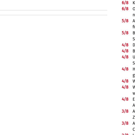
6/
8
K
6/
8
O
5/
8
A
f
5/
8
B
S
4/
8
D
4/
8
B
4/
8
U
S
4/
8
H
g
4/
8
W
4/
8
W
w
4/
8
E
A
3/
8
A
Z
3/
8
A
C