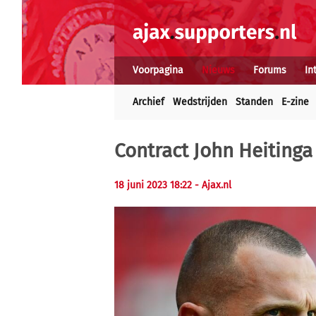
Voorpagina
Nieuws
Forums
In
Archief
Wedstrijden
Standen
E-zine
Contract John Heiting
18 juni 2023 18:22
- Ajax.nl