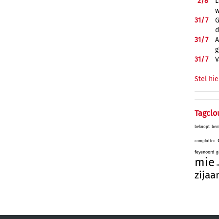
2/
8
L
w
31/
7
G
d
31/
7
A
g
31/
7
V
Stel hie
Tagclo
beknopt
bem
complotten
feyenoord
g
mie
o
zijaa