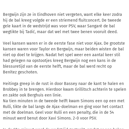
Bergwijn zijn ze in Eindhoven niet vergeten, want elke keer zodra
hij de bal kreeg volgde er een striemend fluitconcert. De tweede
gele kaart in de wedstrijd was voor PSV, waar Sangaré de bal
wegtikte bij Tadić, maar dat wel met twee benen vooruit deed.
Veel kansen waren er in de eerste fase niet voor Ajax. De grootste
kansen waren voor Taylor en Bergwijn, maar beiden wisten de bal
niet op doel te krijgen. Nadat het spel weer een aantal keer stil
had gelegen na opstootjes kreeg Bergwijn nog een kans in de
blessuretijd van de eerste helft, maar de bal werd recht op
Benítez geschoten.
Heitinga greep in de rust in door Bassey naar de kant te halen en
Brobbey in te brengen. Hierdoor kwam Grillitsch achterin te spelen
en zakte ook Berghuis een linie.
Na tien minuten in de tweede helft kwam Simons een op een met
Rulli, tikte de bal langs de Ajax-doelman en ging voor het contact
met de doelman. Geel voor Rulli en een penalty, die in de 54
minuut werd benut door Xavi Simons. 2-0 voor PSV.