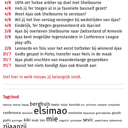
4/
8
UEFA zet Turkse arbiter op duel met Shelbourne
4/
8
Heb jij Ter Stegen al in je favoriete basiself gezet?
4/
8
Weet Ajax ook Shelbourne te verslaan?
4/
8
Wil jij het live-verslag verzorgen bij wedstrijden van Ajax?
4/
8
Eindelijk, Ter Stegen gepresenteerd als Ajacied
3/
8
Ajax bij overleven Shelbourne naar Zwitserland of Armenië
3/
8
Ajax kent mogelijke tegenstanders in Conference League
play-offs
2/
8
Leonardo en Tolu voor het eerst trefzeker bij winnend Ajax
31/
7
Godts gespot in Porto, transfer naar Paris in de maak
31/
7
Ajax plukt vruchten van maandenlange gesprekken
31/
7
Vanuit het niets kondigt Ajax ook Brandt aan
Stel hier in welk nieuws jij belangrijk vindt.
Tagcloud
berghuis
bewijs
bounida
calimero
complot
beknopt
bemoei
bepaal
bijtijds
bro
complotten
elsimao
conference
eredivisie
gloukh
feyenoord
gemiddeldes
eendracht
mie
sevic
kiki
godts
knvb
lido
ongelijk
statements
groningen
quizmaster
speelschema
zijaanzij