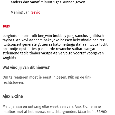
anders dan vanaf minuut 1 gas kunnen geven.
Mening van:
Sevic
Tags
berghuis
simons
rulli
bergwijn
brobbey
jong
sanchez
grillitsch
taylor
tikte
xavi
aannam
bakayoko
bassey
bekerfinale
benitez
fluitconcert
generale
gutierrez
hato
heitinga
italiaan
lucca
lucht
opstootje
opstootjes
passeerde
revanche
saibari
sangare
striemend
tadic
timber
vastpakte
vervolgd
voorgaf
voorgeven
wegtikte
Wat vind jij van dit nieuws?
Om te reageren moet je eerst inloggen. Klik op de link
rechtsboven.
Ajax E-zine
Meld je aan en ontvang elke week een vers Ajax E-zine in je
mailbox met al het nieuws en achtergronden. Maar liefst 35.960