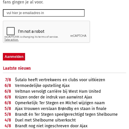
fans gingen je al voor.
Laatste nieuws
7/
8
Šutalo heeft vertrekwens en clubs voor uitkiezen
6/
8
Vermoedelijke opstelling Ajax
6/
8
Veltman vervolgt carrière bij West Ham United
6/
8
Krüzen onder de indruk van aanwinst Ajax
6/
8
Opmerkelijk: Ter Stegen en Míchel wijzigen naam
5/
8
Ajax Vrouwen verslaan Brøndby en staan in finale
5/
8
Brandt én Ter Stegen speelgerechtigd tegen Shelbourne
4/
8
Duel met Shelbourne uitverkocht
4/
8
Brandt nog niet ingeschreven door Ajax