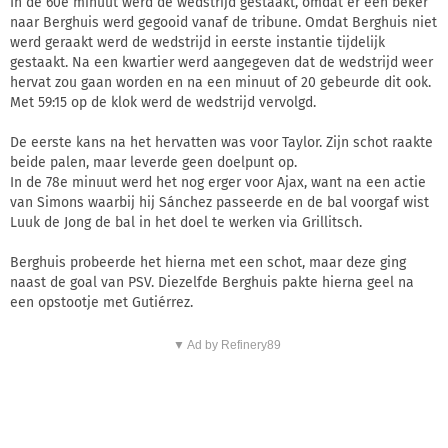
In de 60e minuut werd de wedstrijd gestaakt, omdat er een beker
naar Berghuis werd gegooid vanaf de tribune. Omdat Berghuis niet
werd geraakt werd de wedstrijd in eerste instantie tijdelijk
gestaakt. Na een kwartier werd aangegeven dat de wedstrijd weer
hervat zou gaan worden en na een minuut of 20 gebeurde dit ook.
Met 59:15 op de klok werd de wedstrijd vervolgd.
De eerste kans na het hervatten was voor Taylor. Zijn schot raakte
beide palen, maar leverde geen doelpunt op.
In de 78e minuut werd het nog erger voor Ajax, want na een actie
van Simons waarbij hij Sánchez passeerde en de bal voorgaf wist
Luuk de Jong de bal in het doel te werken via Grillitsch.
Berghuis probeerde het hierna met een schot, maar deze ging
naast de goal van PSV. Diezelfde Berghuis pakte hierna geel na
een opstootje met Gutiérrez.
▼ Ad by Refinery89