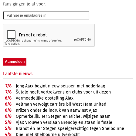
fans gingen je al voor.
Laatste nieuws
7/
8
Jong Ajax begint nieuw seizoen met nederlaag
7/
8
Šutalo heeft vertrekwens en clubs voor uitkiezen
6/
8
Vermoedelijke opstelling Ajax
6/
8
Veltman vervolgt carrière bij West Ham United
6/
8
Krüzen onder de indruk van aanwinst Ajax
6/
8
Opmerkelijk: Ter Stegen en Míchel wijzigen naam
5/
8
Ajax Vrouwen verslaan Brøndby en staan in finale
5/
8
Brandt én Ter Stegen speelgerechtigd tegen Shelbourne
4/
8
Duel met Shelbourne uitverkocht