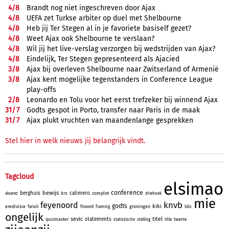
4/
8
Brandt nog niet ingeschreven door Ajax
4/
8
UEFA zet Turkse arbiter op duel met Shelbourne
4/
8
Heb jij Ter Stegen al in je favoriete basiself gezet?
4/
8
Weet Ajax ook Shelbourne te verslaan?
4/
8
Wil jij het live-verslag verzorgen bij wedstrijden van Ajax?
4/
8
Eindelijk, Ter Stegen gepresenteerd als Ajacied
3/
8
Ajax bij overleven Shelbourne naar Zwitserland of Armenië
3/
8
Ajax kent mogelijke tegenstanders in Conference League
play-offs
2/
8
Leonardo en Tolu voor het eerst trefzeker bij winnend Ajax
31/
7
Godts gespot in Porto, transfer naar Paris in de maak
31/
7
Ajax plukt vruchten van maandenlange gesprekken
Stel hier in welk nieuws jij belangrijk vindt.
Tagcloud
elsimao
conference
bewijs
berghuis
calimero
complot
alvarez
bro
driehoek
mie
knvb
feyenoord
godts
kiki
eredivisie
fnoord
groningen
farioli
framing
lido
ongelijk
sevic
titel
statements
quizmaster
statistische
stelling
title
twente