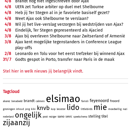
4/
8
Brandt nog niet ingeschreven door Ajax
4/
8
UEFA zet Turkse arbiter op duel met Shelbourne
4/
8
Heb jij Ter Stegen al in je favoriete basiself gezet?
4/
8
Weet Ajax ook Shelbourne te verslaan?
4/
8
Wil jij het live-verslag verzorgen bij wedstrijden van Ajax?
4/
8
Eindelijk, Ter Stegen gepresenteerd als Ajacied
3/
8
Ajax bij overleven Shelbourne naar Zwitserland of Armenië
3/
8
Ajax kent mogelijke tegenstanders in Conference League
play-offs
2/
8
Leonardo en Tolu voor het eerst trefzeker bij winnend Ajax
31/
7
Godts gespot in Porto, transfer naar Paris in de maak
Stel hier in welk nieuws jij belangrijk vindt.
Tagcloud
elsimao
feyenoord
brandt
fnoord
farioli
alvarez
benadeeld
calimero
mie
lido
knvb
groningen
kiki
littlebirds
moedwillig
inhoud
jong
kuip
leicester
nazi
ongelijk
stelling
titel
sano
sevic
post
nederland
reiziger
speelschema
zijaanzij