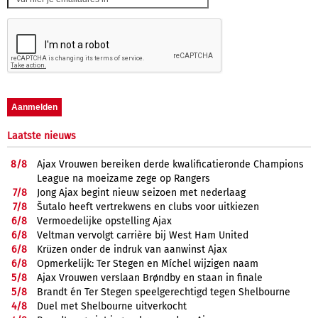
Laatste nieuws
8/
8
Ajax Vrouwen bereiken derde kwalificatieronde Champions
League na moeizame zege op Rangers
7/
8
Jong Ajax begint nieuw seizoen met nederlaag
7/
8
Šutalo heeft vertrekwens en clubs voor uitkiezen
6/
8
Vermoedelijke opstelling Ajax
6/
8
Veltman vervolgt carrière bij West Ham United
6/
8
Krüzen onder de indruk van aanwinst Ajax
6/
8
Opmerkelijk: Ter Stegen en Míchel wijzigen naam
5/
8
Ajax Vrouwen verslaan Brøndby en staan in finale
5/
8
Brandt én Ter Stegen speelgerechtigd tegen Shelbourne
4/
8
Duel met Shelbourne uitverkocht