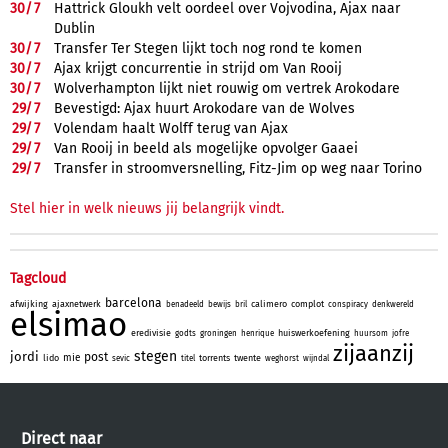
30/
7
Hattrick Gloukh velt oordeel over Vojvodina, Ajax naar
Dublin
30/
7
Transfer Ter Stegen lijkt toch nog rond te komen
30/
7
Ajax krijgt concurrentie in strijd om Van Rooij
30/
7
Wolverhampton lijkt niet rouwig om vertrek Arokodare
29/
7
Bevestigd: Ajax huurt Arokodare van de Wolves
29/
7
Volendam haalt Wolff terug van Ajax
29/
7
Van Rooij in beeld als mogelijke opvolger Gaaei
29/
7
Transfer in stroomversnelling, Fitz-Jim op weg naar Torino
Stel hier in welk nieuws jij belangrijk vindt.
Tagcloud
barcelona
afwijking
ajaxnetwerk
calimero
complot
benadeeld
bewijs
bril
conspiracy
denkwereld
elsimao
eredivisie
huiswerkoefening
godts
groningen
henrique
huursom
jofre
zijaanzij
stegen
jordi
post
mie
lido
torrents
twente
sevic
titel
weghorst
wijndal
Direct naar