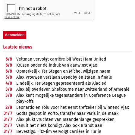
Laatste nieuws
6/
8
Veltman vervolgt carrière bij West Ham United
6/
8
Krüzen onder de indruk van aanwinst Ajax
6/
8
Opmerkelijk: Ter Stegen en Míchel wijzigen naam
5/
8
Ajax Vrouwen verslaan Brøndby en staan in finale
4/
8
Eindelijk, Ter Stegen gepresenteerd als Ajacied
3/
8
Ajax bij overleven Shelbourne naar Zwitserland of Armenië
3/
8
Ajax kent mogelijke tegenstanders in Conference League
play-offs
2/
8
Leonardo en Tolu voor het eerst trefzeker bij winnend Ajax
31/
7
Godts gespot in Porto, transfer naar Paris in de maak
31/
7
Ajax plukt vruchten van maandenlange gesprekken
31/
7
Vanuit het niets kondigt Ajax ook Brandt aan
31/
7
Bevestigd: Fitz-Jim vervolgt carrière in Turijn