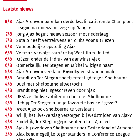
Laatste nieuws
8/
8
Ajax Vrouwen bereiken derde kwalificatieronde Champions
League na moeizame zege op Rangers
7/
8
Jong Ajax begint nieuw seizoen met nederlaag
7/
8
Šutalo heeft vertrekwens en clubs voor uitkiezen
6/
8
Vermoedelijke opstelling Ajax
6/
8
Veltman vervolgt carrière bij West Ham United
6/
8
Krüzen onder de indruk van aanwinst Ajax
6/
8
Opmerkelijk: Ter Stegen en Míchel wijzigen naam
5/
8
Ajax Vrouwen verslaan Brøndby en staan in finale
5/
8
Brandt én Ter Stegen speelgerechtigd tegen Shelbourne
4/
8
Duel met Shelbourne uitverkocht
4/
8
Brandt nog niet ingeschreven door Ajax
4/
8
UEFA zet Turkse arbiter op duel met Shelbourne
4/
8
Heb jij Ter Stegen al in je favoriete basiself gezet?
4/
8
Weet Ajax ook Shelbourne te verslaan?
4/
8
Wil jij het live-verslag verzorgen bij wedstrijden van Ajax?
4/
8
Eindelijk, Ter Stegen gepresenteerd als Ajacied
3/
8
Ajax bij overleven Shelbourne naar Zwitserland of Armenië
3/
8
Ajax kent mogelijke tegenstanders in Conference League