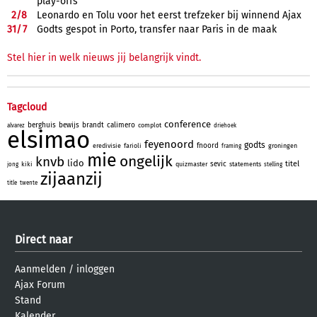
play-offs
2/
8
Leonardo en Tolu voor het eerst trefzeker bij winnend Ajax
31/
7
Godts gespot in Porto, transfer naar Paris in de maak
Stel hier in welk nieuws jij belangrijk vindt.
Tagcloud
conference
berghuis
bewijs
brandt
calimero
complot
alvarez
driehoek
elsimao
feyenoord
godts
fnoord
eredivisie
farioli
groningen
framing
mie
ongelijk
knvb
lido
titel
sevic
kiki
quizmaster
statements
jong
stelling
zijaanzij
title
twente
Direct naar
Aanmelden
/
inloggen
Ajax Forum
Stand
Kalender