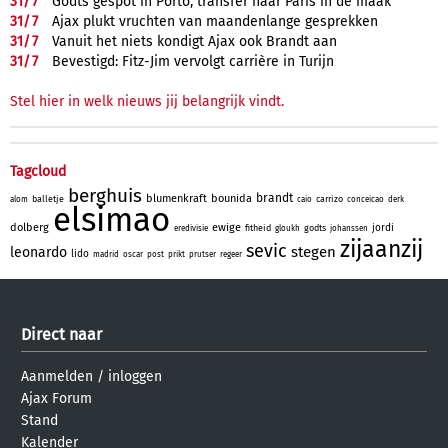
31/
7
Godts gespot in Porto, transfer naar Paris in de maak
31/
7
Ajax plukt vruchten van maandenlange gesprekken
31/
7
Vanuit het niets kondigt Ajax ook Brandt aan
31/
7
Bevestigd: Fitz-Jim vervolgt carrière in Turijn
Stel hier in welk nieuws jij belangrijk vindt.
Tagcloud
berghuis
brandt
blumenkraft
bounida
balletje
carrizo
alom
caio
conceicao
derk
elsimao
dolberg
ewige
jordi
fitheid
godts
eredivisie
gloukh
johanssen
zijaanzij
sevic
stegen
leonardo
lido
madrid
oscar
post
prikt
prutser
regeer
Direct naar
Aanmelden
/
inloggen
Ajax Forum
Stand
Kalender