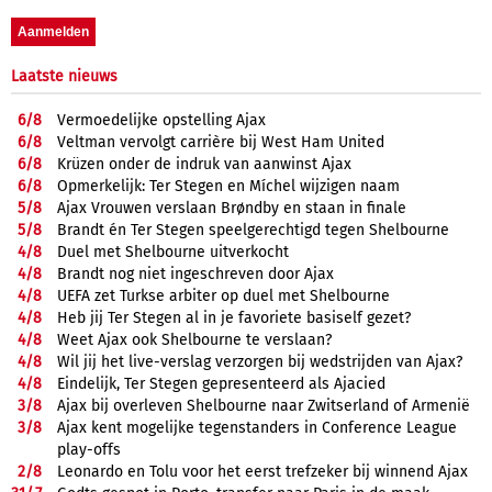
Laatste nieuws
6/
8
Vermoedelijke opstelling Ajax
6/
8
Veltman vervolgt carrière bij West Ham United
6/
8
Krüzen onder de indruk van aanwinst Ajax
6/
8
Opmerkelijk: Ter Stegen en Míchel wijzigen naam
5/
8
Ajax Vrouwen verslaan Brøndby en staan in finale
5/
8
Brandt én Ter Stegen speelgerechtigd tegen Shelbourne
4/
8
Duel met Shelbourne uitverkocht
4/
8
Brandt nog niet ingeschreven door Ajax
4/
8
UEFA zet Turkse arbiter op duel met Shelbourne
4/
8
Heb jij Ter Stegen al in je favoriete basiself gezet?
4/
8
Weet Ajax ook Shelbourne te verslaan?
4/
8
Wil jij het live-verslag verzorgen bij wedstrijden van Ajax?
4/
8
Eindelijk, Ter Stegen gepresenteerd als Ajacied
3/
8
Ajax bij overleven Shelbourne naar Zwitserland of Armenië
3/
8
Ajax kent mogelijke tegenstanders in Conference League
play-offs
2/
8
Leonardo en Tolu voor het eerst trefzeker bij winnend Ajax