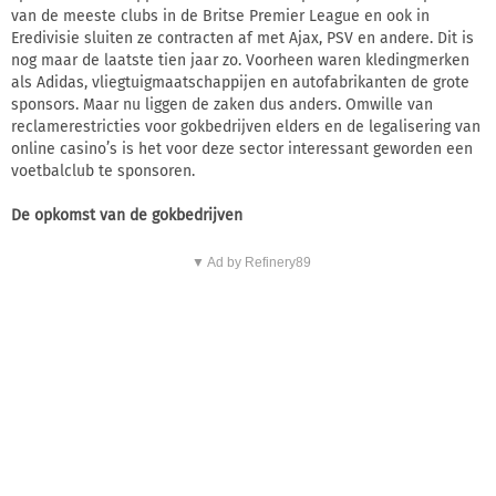
van de meeste clubs in de Britse Premier League en ook in
Eredivisie sluiten ze contracten af met Ajax, PSV en andere. Dit is
nog maar de laatste tien jaar zo. Voorheen waren kledingmerken
als Adidas, vliegtuigmaatschappijen en autofabrikanten de grote
sponsors. Maar nu liggen de zaken dus anders. Omwille van
reclamerestricties voor gokbedrijven elders en de legalisering van
online casino’s is het voor deze sector interessant geworden een
voetbalclub te sponsoren.
De opkomst van de gokbedrijven
▼ Ad by Refinery89