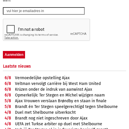
aan!
Laatste nieuws
6/
8
Vermoedelijke opstelling Ajax
6/
8
Veltman vervolgt carrière bij West Ham United
6/
8
Krüzen onder de indruk van aanwinst Ajax
6/
8
Opmerkelijk: Ter Stegen en Míchel wijzigen naam
5/
8
Ajax Vrouwen verslaan Brøndby en staan in finale
5/
8
Brandt én Ter Stegen speelgerechtigd tegen Shelbourne
4/
8
Duel met Shelbourne uitverkocht
4/
8
Brandt nog niet ingeschreven door Ajax
4/
8
UEFA zet Turkse arbiter op duel met Shelbourne