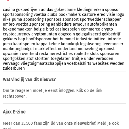
casino
gokbedrijven
adidas
gokreclame
kledingmerken
sponsor
sportsponsoring
voetbalclubs
bookmakers
castore
eredivisie
logo
nike
puma
sponsoring
sponsors
sponsort
sportweddenschappen
umbro
voetbalsponsoring
aanbieders
armour
autofabrikanten
bekendmaakten
belgie
bitci
casinospelen
commerce
crypto
cryptocurrency
cryptomunten
dogecoin
gelegaliseerd
gokbedrijf
gokkers
hap
hoofdsponsor
hot
hummel
industrie
initieel
intrede
joma
kaartspelen
kappa
kelme
koninkrijk
legalisering
leverancier
marketingbudget
markteffect
nederland
nieuweling
opkomst
opwaaien
overheid
reclamerestricties
roulette
slots
sponsoren
sportgokken
stof
stortten
toegelaten
truitje
under
verboden
vervaagd
vliegtuigmaatschappijen
voetbalshirts
websites
wedden
zuiderburen
Wat vind jij van dit nieuws?
Om te reageren moet je eerst inloggen. Klik op de link
rechtsboven.
Ajax E-zine
Meer dan 35.500 fans zijn lid van onze nieuwsbrief. Meld je ook