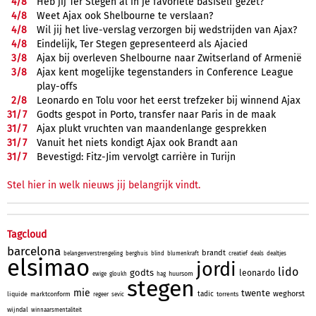
4/
8
Heb jij Ter Stegen al in je favoriete basiself gezet?
4/
8
Weet Ajax ook Shelbourne te verslaan?
4/
8
Wil jij het live-verslag verzorgen bij wedstrijden van Ajax?
4/
8
Eindelijk, Ter Stegen gepresenteerd als Ajacied
3/
8
Ajax bij overleven Shelbourne naar Zwitserland of Armenië
3/
8
Ajax kent mogelijke tegenstanders in Conference League
play-offs
2/
8
Leonardo en Tolu voor het eerst trefzeker bij winnend Ajax
31/
7
Godts gespot in Porto, transfer naar Paris in de maak
31/
7
Ajax plukt vruchten van maandenlange gesprekken
31/
7
Vanuit het niets kondigt Ajax ook Brandt aan
31/
7
Bevestigd: Fitz-Jim vervolgt carrière in Turijn
Stel hier in welk nieuws jij belangrijk vindt.
Tagcloud
barcelona
brandt
belangenverstrengeling
berghuis
blind
blumenkraft
creatief
deals
dealtjes
elsimao
jordi
lido
godts
leonardo
huursom
ewige
gloukh
hag
stegen
mie
twente
weghorst
tadic
liquide
marktconform
torrents
regeer
sevic
wijndal
winnaarsmentaliteit