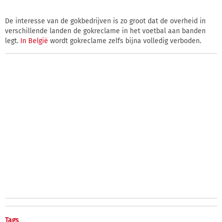
De interesse van de gokbedrijven is zo groot dat de overheid in
verschillende landen de gokreclame in het voetbal aan banden
legt.
In België
wordt gokreclame zelfs bijna volledig verboden.
Tags