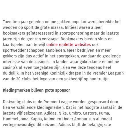
Toen tien jaar geleden online gokken populair werd, bereikte het
wedden op sport de grote massa. Initieel waren alleen
bookmakers geïnteresseerd in sportsponsoring maar de laatste
jaren zijn de grenzen vervaagd. Bookmakers bieden slots en
kaartspelen aan terwijl
online roulette websites
ook
sportweddenschappen aanbieden. Meer bedrijven en meer
gokkers zijn dus actief in het sportgokken, vandaar de groeiende
interesse van de casino’s. In landen waar gokreclame en online
casino’s al even toegelaten zijn, zien we deze tendens heel
duidelijk. In het Verenigd Koninkrijk dragen in de Premier League 9
van de 20 clubs het logo van een gokbedrijf op hun truitje.
Kledingmerken blijven grote sponsor
De twintig clubs in de Premier League worden gesponsord door
tien verschillende kledingmerken. Dat is het hoogste aantal in de
laatste vijf seizoenen. Adidas, Nike, Umbro, Castore, Puma,
Hummel Joma, Kappa, Kelme en Under Armour zijn allemaal
vertegenwoordigd dit seizoen. Adidas blijft de belangrijkste