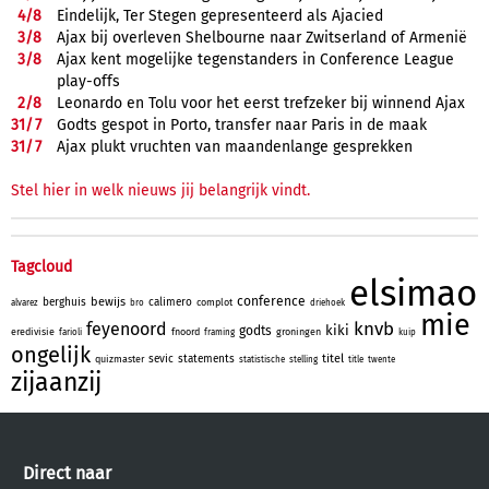
4/
8
Eindelijk, Ter Stegen gepresenteerd als Ajacied
3/
8
Ajax bij overleven Shelbourne naar Zwitserland of Armenië
3/
8
Ajax kent mogelijke tegenstanders in Conference League
play-offs
2/
8
Leonardo en Tolu voor het eerst trefzeker bij winnend Ajax
31/
7
Godts gespot in Porto, transfer naar Paris in de maak
31/
7
Ajax plukt vruchten van maandenlange gesprekken
Stel hier in welk nieuws jij belangrijk vindt.
Tagcloud
elsimao
conference
bewijs
berghuis
calimero
complot
alvarez
bro
driehoek
mie
knvb
feyenoord
kiki
godts
eredivisie
fnoord
groningen
farioli
framing
kuip
ongelijk
titel
sevic
statements
quizmaster
statistische
stelling
title
twente
zijaanzij
Direct naar