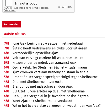
Laatste nieuws
7/
8
Jong Ajax begint nieuw seizoen met nederlaag
7/
8
Šutalo heeft vertrekwens en clubs voor uitkiezen
6/
8
Vermoedelijke opstelling Ajax
6/
8
Veltman vervolgt carrière bij West Ham United
6/
8
Krüzen onder de indruk van aanwinst Ajax
6/
8
Opmerkelijk: Ter Stegen en Míchel wijzigen naam
5/
8
Ajax Vrouwen verslaan Brøndby en staan in finale
5/
8
Brandt én Ter Stegen speelgerechtigd tegen Shelbourne
4/
8
Duel met Shelbourne uitverkocht
4/
8
Brandt nog niet ingeschreven door Ajax
4/
8
UEFA zet Turkse arbiter op duel met Shelbourne
4/
8
Heb jij Ter Stegen al in je favoriete basiself gezet?
4/
8
Weet Ajax ook Shelbourne te verslaan?
4/
8
Wil jij het live-verslag verzorgen bij wedstrijden van Ajax?