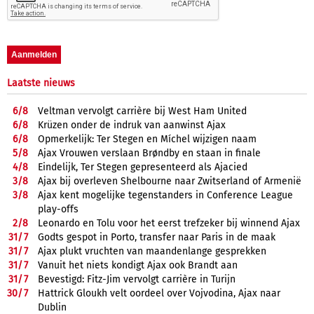
Laatste nieuws
6/
8
Veltman vervolgt carrière bij West Ham United
6/
8
Krüzen onder de indruk van aanwinst Ajax
6/
8
Opmerkelijk: Ter Stegen en Míchel wijzigen naam
5/
8
Ajax Vrouwen verslaan Brøndby en staan in finale
4/
8
Eindelijk, Ter Stegen gepresenteerd als Ajacied
3/
8
Ajax bij overleven Shelbourne naar Zwitserland of Armenië
3/
8
Ajax kent mogelijke tegenstanders in Conference League
play-offs
2/
8
Leonardo en Tolu voor het eerst trefzeker bij winnend Ajax
31/
7
Godts gespot in Porto, transfer naar Paris in de maak
31/
7
Ajax plukt vruchten van maandenlange gesprekken
31/
7
Vanuit het niets kondigt Ajax ook Brandt aan
31/
7
Bevestigd: Fitz-Jim vervolgt carrière in Turijn
30/
7
Hattrick Gloukh velt oordeel over Vojvodina, Ajax naar
Dublin