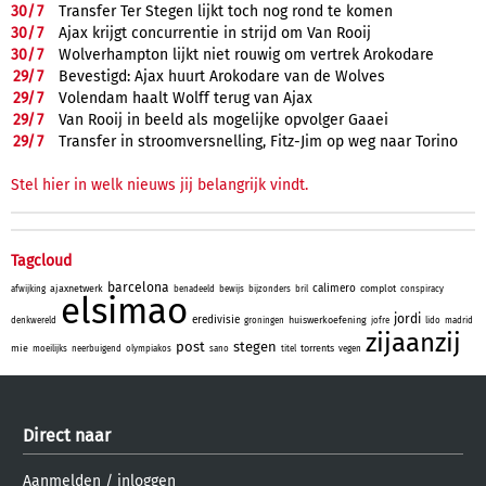
30/
7
Transfer Ter Stegen lijkt toch nog rond te komen
30/
7
Ajax krijgt concurrentie in strijd om Van Rooij
30/
7
Wolverhampton lijkt niet rouwig om vertrek Arokodare
29/
7
Bevestigd: Ajax huurt Arokodare van de Wolves
29/
7
Volendam haalt Wolff terug van Ajax
29/
7
Van Rooij in beeld als mogelijke opvolger Gaaei
29/
7
Transfer in stroomversnelling, Fitz-Jim op weg naar Torino
Stel hier in welk nieuws jij belangrijk vindt.
Tagcloud
barcelona
calimero
ajaxnetwerk
complot
afwijking
benadeeld
bewijs
bijzonders
bril
conspiracy
elsimao
jordi
eredivisie
huiswerkoefening
denkwereld
groningen
jofre
lido
madrid
zijaanzij
post
stegen
mie
torrents
moeilijks
neerbuigend
olympiakos
sano
titel
vegen
Direct naar
Aanmelden
/
inloggen