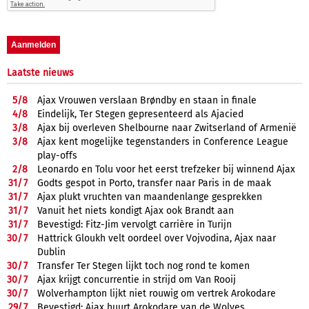
Laatste nieuws
5/
8
Ajax Vrouwen verslaan Brøndby en staan in finale
4/
8
Eindelijk, Ter Stegen gepresenteerd als Ajacied
3/
8
Ajax bij overleven Shelbourne naar Zwitserland of Armenië
3/
8
Ajax kent mogelijke tegenstanders in Conference League
play-offs
2/
8
Leonardo en Tolu voor het eerst trefzeker bij winnend Ajax
31/
7
Godts gespot in Porto, transfer naar Paris in de maak
31/
7
Ajax plukt vruchten van maandenlange gesprekken
31/
7
Vanuit het niets kondigt Ajax ook Brandt aan
31/
7
Bevestigd: Fitz-Jim vervolgt carrière in Turijn
30/
7
Hattrick Gloukh velt oordeel over Vojvodina, Ajax naar
Dublin
30/
7
Transfer Ter Stegen lijkt toch nog rond te komen
30/
7
Ajax krijgt concurrentie in strijd om Van Rooij
30/
7
Wolverhampton lijkt niet rouwig om vertrek Arokodare
29/
7
Bevestigd: Ajax huurt Arokodare van de Wolves