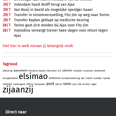
29/
7
Volendam haalt Wolff terug van Ajax
29/
7
Van Rooij in beeld als mogelijke opvolger Gaaei
29/
7
Transfer in stroomversnelling, Fitz-Jim op weg naar Torino
29/
7
Transfer Kaplan geklapt op medische keuring
28/
7
Torino gaat zich melden bij Ajax voor Fitz-Jim
28/
7
Vojvodina vervangt trainer twee dagen voor return tegen
Ajax
Stel hier in welk nieuws jij belangrijk vindt.
Tagcloud
ajaxnetwerk
calimero
afwijking
bewijs
complot
barcelona
bijzonders
bril
conspiracy
denkwereld
elsimao
eredivisie
huiswerkoefening
doorgewinterde
lido
madrid
moeilijks
napraat
post
sano
nederland
neerbuigend
offense
olympiakos
redrum
spot
titel
torrents
vegen
zijaanzij
Direct naar