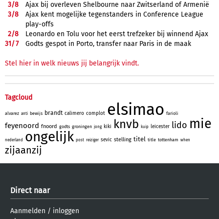
3/
8
Ajax bij overleven Shelbourne naar Zwitserland of Armenië
3/
8
Ajax kent mogelijke tegenstanders in Conference League
play-offs
2/
8
Leonardo en Tolu voor het eerst trefzeker bij winnend Ajax
31/
7
Godts gespot in Porto, transfer naar Paris in de maak
Stel hier in welk nieuws jij belangrijk vindt.
Tagcloud
elsimao
brandt
calimero
complot
alvarez
bewijs
farioli
anti
mie
knvb
lido
feyenoord
fnoord
kiki
leicester
godts
groningen
jong
kuip
ongelijk
titel
stelling
sevic
title
tottenham
nederland
post
reiziger
when
zijaanzij
Direct naar
Aanmelden
/
inloggen