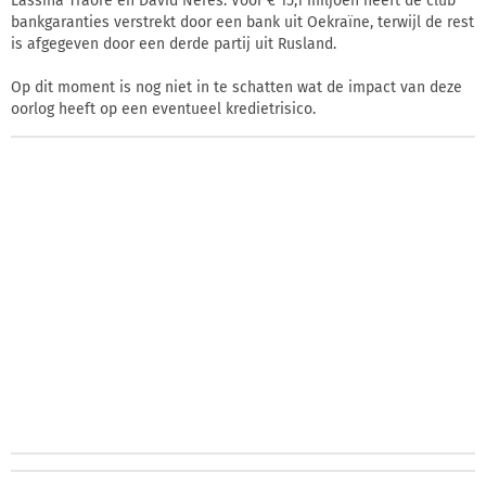
Lassina Traoré en David Neres. Voor € 15,1 miljoen heeft de club
bankgaranties verstrekt door een bank uit Oekraïne, terwijl de rest
is afgegeven door een derde partij uit Rusland.
Op dit moment is nog niet in te schatten wat de impact van deze
oorlog heeft op een eventueel kredietrisico.