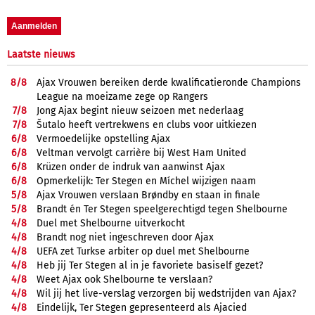
Laatste nieuws
8/
8
Ajax Vrouwen bereiken derde kwalificatieronde Champions
League na moeizame zege op Rangers
7/
8
Jong Ajax begint nieuw seizoen met nederlaag
7/
8
Šutalo heeft vertrekwens en clubs voor uitkiezen
6/
8
Vermoedelijke opstelling Ajax
6/
8
Veltman vervolgt carrière bij West Ham United
6/
8
Krüzen onder de indruk van aanwinst Ajax
6/
8
Opmerkelijk: Ter Stegen en Míchel wijzigen naam
5/
8
Ajax Vrouwen verslaan Brøndby en staan in finale
5/
8
Brandt én Ter Stegen speelgerechtigd tegen Shelbourne
4/
8
Duel met Shelbourne uitverkocht
4/
8
Brandt nog niet ingeschreven door Ajax
4/
8
UEFA zet Turkse arbiter op duel met Shelbourne
4/
8
Heb jij Ter Stegen al in je favoriete basiself gezet?
4/
8
Weet Ajax ook Shelbourne te verslaan?
4/
8
Wil jij het live-verslag verzorgen bij wedstrijden van Ajax?
4/
8
Eindelijk, Ter Stegen gepresenteerd als Ajacied