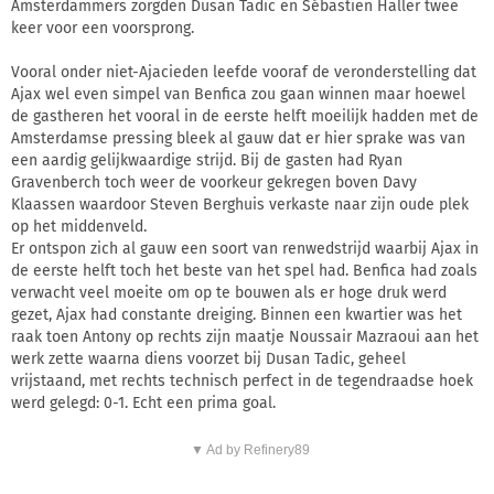
Amsterdammers zorgden Dusan Tadic en Sébastien Haller twee
keer voor een voorsprong.
Vooral onder niet-Ajacieden leefde vooraf de veronderstelling dat
Ajax wel even simpel van Benfica zou gaan winnen maar hoewel
de gastheren het vooral in de eerste helft moeilijk hadden met de
Amsterdamse pressing bleek al gauw dat er hier sprake was van
een aardig gelijkwaardige strijd. Bij de gasten had Ryan
Gravenberch toch weer de voorkeur gekregen boven Davy
Klaassen waardoor Steven Berghuis verkaste naar zijn oude plek
op het middenveld.
Er ontspon zich al gauw een soort van renwedstrijd waarbij Ajax in
de eerste helft toch het beste van het spel had. Benfica had zoals
verwacht veel moeite om op te bouwen als er hoge druk werd
gezet, Ajax had constante dreiging. Binnen een kwartier was het
raak toen Antony op rechts zijn maatje Noussair Mazraoui aan het
werk zette waarna diens voorzet bij Dusan Tadic, geheel
vrijstaand, met rechts technisch perfect in de tegendraadse hoek
werd gelegd: 0-1. Echt een prima goal.
▼ Ad by Refinery89