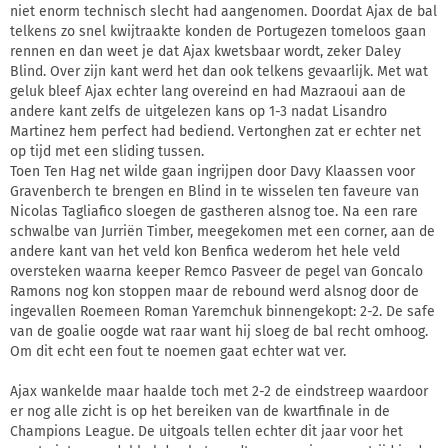
niet enorm technisch slecht had aangenomen. Doordat Ajax de bal
telkens zo snel kwijtraakte konden de Portugezen tomeloos gaan
rennen en dan weet je dat Ajax kwetsbaar wordt, zeker Daley
Blind. Over zijn kant werd het dan ook telkens gevaarlijk. Met wat
geluk bleef Ajax echter lang overeind en had Mazraoui aan de
andere kant zelfs de uitgelezen kans op 1-3 nadat Lisandro
Martinez hem perfect had bediend. Vertonghen zat er echter net
op tijd met een sliding tussen.
Toen Ten Hag net wilde gaan ingrijpen door Davy Klaassen voor
Gravenberch te brengen en Blind in te wisselen ten faveure van
Nicolas Tagliafico sloegen de gastheren alsnog toe. Na een rare
schwalbe van Jurriën Timber, meegekomen met een corner, aan de
andere kant van het veld kon Benfica wederom het hele veld
oversteken waarna keeper Remco Pasveer de pegel van Goncalo
Ramons nog kon stoppen maar de rebound werd alsnog door de
ingevallen Roemeen Roman Yaremchuk binnengekopt: 2-2. De safe
van de goalie oogde wat raar want hij sloeg de bal recht omhoog.
Om dit echt een fout te noemen gaat echter wat ver.
Ajax wankelde maar haalde toch met 2-2 de eindstreep waardoor
er nog alle zicht is op het bereiken van de kwartfinale in de
Champions League. De uitgoals tellen echter dit jaar voor het