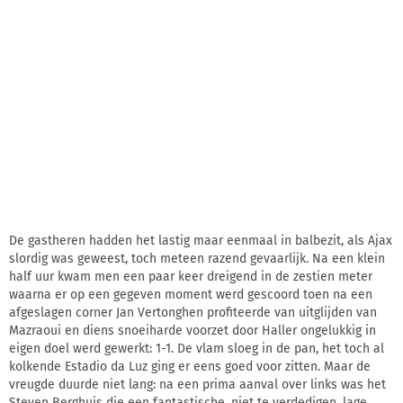
De gastheren hadden het lastig maar eenmaal in balbezit, als Ajax
slordig was geweest, toch meteen razend gevaarlijk. Na een klein
half uur kwam men een paar keer dreigend in de zestien meter
waarna er op een gegeven moment werd gescoord toen na een
afgeslagen corner Jan Vertonghen profiteerde van uitglijden van
Mazraoui en diens snoeiharde voorzet door Haller ongelukkig in
eigen doel werd gewerkt: 1-1. De vlam sloeg in de pan, het toch al
kolkende Estadio da Luz ging er eens goed voor zitten. Maar de
vreugde duurde niet lang: na een prima aanval over links was het
Steven Berghuis die een fantastische, niet te verdedigen, lage