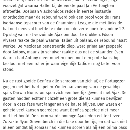
voorzet gaf waarna Haller bij de eerste paal Jan Vertonghen
aftroefde. Doelman Vlachomidos redde in eerste instantie
onorthodox maar de rebound werd ook een prooi voor de Frans
Ivoriaanse topscorer van de Champions League die met links de
bal niet eens vol hoefde te raken om de verre hoek te vinden: 1-2.
Op slag van rust verzuimde Ajax om door te drukken. Edson
Alvarez raakte de paal waarna Haller, uit balans, de rebound naast
werkte. De Mexicaan penetreerde diep, werd prima aangespeeld
door Antony, maar zijn schuiver raakte dus net de staander. Even
daarna had Antony meer moeten doen met een grote kans, hij
besloot met een rollertje waar eigenlijk Tadic er nog beter voor
stond.
Na de rust gooide Benfica alle schroom van zich af, de Portugezen
gingen met het hart spelen. Onder aanvoering van de geweldige
spits Darwin Nunez ontspon zich een heerlijk gevecht met Ajax. De
gasten hadden echter zichzelf een grote dienst kunnen bewijzen
door in deze fase wat langer aan de bal te blijven. Dan waren er
geheid veel kansen gecreëerd want Benfica speelde niet meer
met het hoofd. De storm werd sommige Ajacieden echter teveel.
Zo zakte Ryan Gravenberch in die fase door het ijs, en dat was niet
alleen omdat hij zomaar had kunnen scoren als hij een prima pass