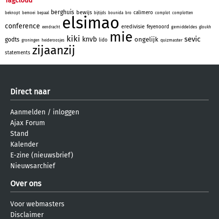
Tagcloud
berghuis
bewijs
calimero
beknopt
bemoei
bepaal
bijtijds
bounida
bro
complot
complotten
elsimao
conference
eredivisie
feyenoord
gemiddeldes
eendracht
gloukh
mie
kiki
sevic
knvb
ongelijk
godts
lido
quizmaster
groningen
heideroosjes
zijaanzij
statements
Direct naar
Aanmelden
/
inloggen
Ajax Forum
Stand
Kalender
E-zine (nieuwsbrief)
Nieuwsarchief
Over ons
Voor webmasters
Disclaimer