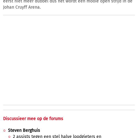
eerst niet meer dubbel dus het wordt een mooie open strijd in de
Johan Cruyff Arena.
Discussieer mee op de forums
Steven Berghuis
2 assists tegen een stel halve loodgieters en