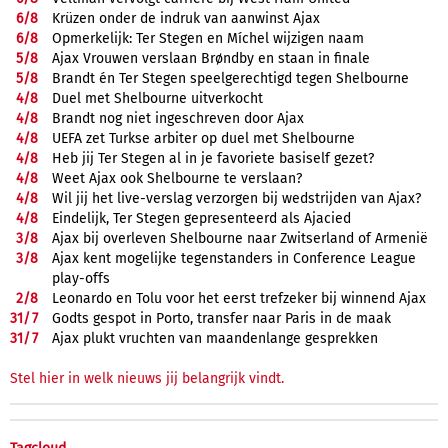
6/
8
Krüzen onder de indruk van aanwinst Ajax
6/
8
Opmerkelijk: Ter Stegen en Míchel wijzigen naam
5/
8
Ajax Vrouwen verslaan Brøndby en staan in finale
5/
8
Brandt én Ter Stegen speelgerechtigd tegen Shelbourne
4/
8
Duel met Shelbourne uitverkocht
4/
8
Brandt nog niet ingeschreven door Ajax
4/
8
UEFA zet Turkse arbiter op duel met Shelbourne
4/
8
Heb jij Ter Stegen al in je favoriete basiself gezet?
4/
8
Weet Ajax ook Shelbourne te verslaan?
4/
8
Wil jij het live-verslag verzorgen bij wedstrijden van Ajax?
4/
8
Eindelijk, Ter Stegen gepresenteerd als Ajacied
3/
8
Ajax bij overleven Shelbourne naar Zwitserland of Armenië
3/
8
Ajax kent mogelijke tegenstanders in Conference League
play-offs
2/
8
Leonardo en Tolu voor het eerst trefzeker bij winnend Ajax
31/
7
Godts gespot in Porto, transfer naar Paris in de maak
31/
7
Ajax plukt vruchten van maandenlange gesprekken
Stel hier in welk nieuws jij belangrijk vindt.