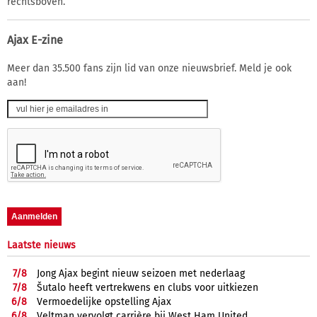
rechtsboven.
Ajax E-zine
Meer dan 35.500 fans zijn lid van onze nieuwsbrief. Meld je ook
aan!
Laatste nieuws
7/
8
Jong Ajax begint nieuw seizoen met nederlaag
7/
8
Šutalo heeft vertrekwens en clubs voor uitkiezen
6/
8
Vermoedelijke opstelling Ajax
6/
8
Veltman vervolgt carrière bij West Ham United