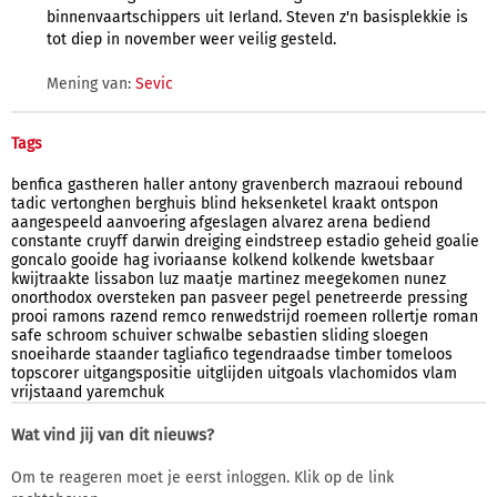
binnenvaartschippers uit Ierland. Steven z'n basisplekkie is
tot diep in november weer veilig gesteld.
Mening van:
Sevic
Tags
benfica
gastheren
haller
antony
gravenberch
mazraoui
rebound
tadic
vertonghen
berghuis
blind
heksenketel
kraakt
ontspon
aangespeeld
aanvoering
afgeslagen
alvarez
arena
bediend
constante
cruyff
darwin
dreiging
eindstreep
estadio
geheid
goalie
goncalo
gooide
hag
ivoriaanse
kolkend
kolkende
kwetsbaar
kwijtraakte
lissabon
luz
maatje
martinez
meegekomen
nunez
onorthodox
oversteken
pan
pasveer
pegel
penetreerde
pressing
prooi
ramons
razend
remco
renwedstrijd
roemeen
rollertje
roman
safe
schroom
schuiver
schwalbe
sebastien
sliding
sloegen
snoeiharde
staander
tagliafico
tegendraadse
timber
tomeloos
topscorer
uitgangspositie
uitglijden
uitgoals
vlachomidos
vlam
vrijstaand
yaremchuk
Wat vind jij van dit nieuws?
Om te reageren moet je eerst inloggen. Klik op de link