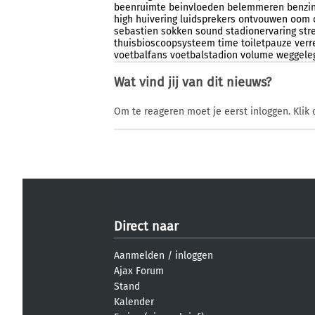
beenruimte
beinvloeden
belemmeren
benzi
high
huivering
luidsprekers
ontvouwen
oom
sebastien
sokken
sound
stadionervaring
str
thuisbioscoopsysteem
time
toiletpauze
verr
voetbalfans
voetbalstadion
volume
weggele
Wat vind jij van dit nieuws?
Om te reageren moet je eerst inloggen. Klik 
Direct naar
Aanmelden
/
inloggen
Ajax Forum
Stand
Kalender