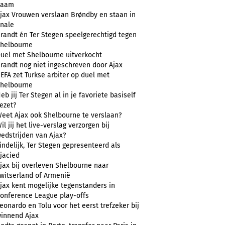
naam
jax Vrouwen verslaan Brøndby en staan in
inale
randt én Ter Stegen speelgerechtigd tegen
helbourne
uel met Shelbourne uitverkocht
randt nog niet ingeschreven door Ajax
EFA zet Turkse arbiter op duel met
helbourne
eb jij Ter Stegen al in je favoriete basiself
ezet?
eet Ajax ook Shelbourne te verslaan?
il jij het live-verslag verzorgen bij
edstrijden van Ajax?
indelijk, Ter Stegen gepresenteerd als
jacied
jax bij overleven Shelbourne naar
witserland of Armenië
jax kent mogelijke tegenstanders in
onference League play-offs
eonardo en Tolu voor het eerst trefzeker bij
innend Ajax