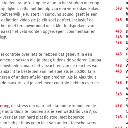
 stoelen, zal je kijk op de actie in het stadion meer op
5/
8
A
jd lijken, zelfs met behulp van een verrekijker. Kijken
f
it terwijl je luistert in surround sound, geeft je een
5/
8
B
definition video zie je elk spel perfect, inclusief de
S
t het doel ternauwernood mist. Met luidsprekers van
4/
8
D
en naast het veld worden opgeroepen, commentaar en
4/
8
B
iegt.
4/
8
U
S
4/
8
H
eel controle over iets te hebben dat gebeurt in een
g
nkomende sokken die je droeg tijdens de verloren Europa
4/
8
W
beïnvloeden, maar het verzachten van de reacties van
4/
8
W
 aandacht te besteden aan het spel als je 50.000 fans
w
eren of andere afleidingen creëren. Als je Ajax thuis
4/
8
E
op de bank zit, zul je veel meer controle hebben over de
A
3/
8
A
Z
3/
8
A
ering
, de stress om naar het stadion te komen en de
C
 je auto thuis te houden als je een wedstrijd van Ajax
2/
8
L
nk verslaat een hard plastic stoel met beperkte
w
dien heb je thuis geen last van andere toeschouwers