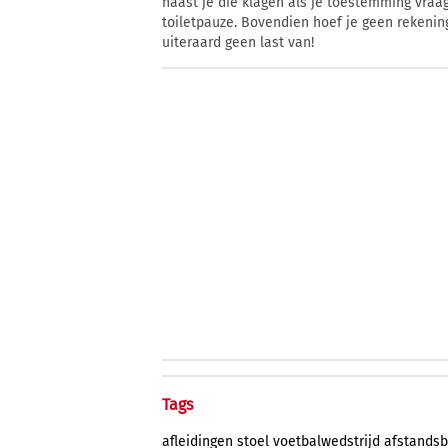
naast je die klagen als je toestemming vra
toiletpauze. Bovendien hoef je geen rekenin
uiteraard geen last van!
Tags
afleidingen
stoel
voetbalwedstrijd
afstandsb