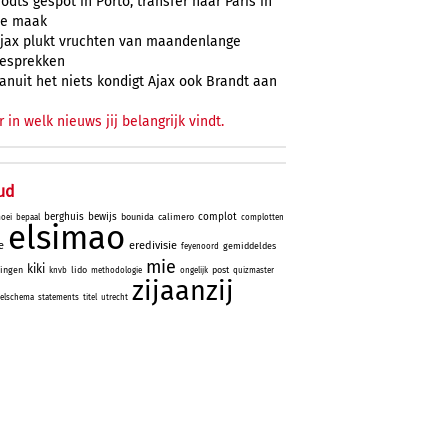
odts gespot in Porto, transfer naar Paris in
e maak
jax plukt vruchten van maandenlange
esprekken
anuit het niets kondigt Ajax ook Brandt aan
r in welk nieuws jij belangrijk vindt.
ud
berghuis
bewijs
complot
bounida
calimero
oei
bepaal
complotten
elsimao
e
eredivisie
gemiddeldes
feyenoord
mie
kiki
ningen
lido
post
knvb
methodologie
ongelijk
quizmaster
zijaanzij
elschema
statements
titel
utrecht