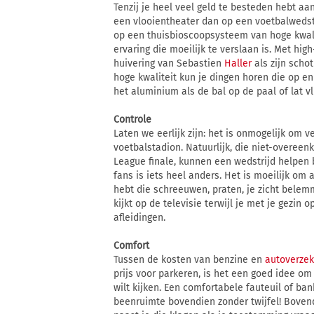
Tenzij je heel veel geld te besteden hebt aan
een vlooientheater dan op een voetbalwedstri
op een thuisbioscoopsysteem van hoge kwalite
ervaring die moeilijk te verslaan is. Met high-
huivering van Sebastien
Haller
als zijn scho
hoge kwaliteit kun je dingen horen die op 
het aluminium als de bal op de paal of lat vl
Controle
Laten we eerlijk zijn: het is onmogelijk om v
voetbalstadion. Natuurlijk, die niet-overee
League finale, kunnen een wedstrijd helpen 
fans is iets heel anders. Het is moeilijk om
hebt die schreeuwen, praten, je zicht belemm
kijkt op de televisie terwijl je met je gezin 
afleidingen.
Comfort
Tussen de kosten van benzine en
autoverzek
prijs voor parkeren, is het een goed idee om
wilt kijken. Een comfortabele fauteuil of ba
beenruimte bovendien zonder twijfel! Boven