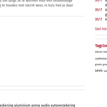
31/
7
G
agt om langs ze te wurmen voor een broodnodige
d
g te houden met slecht weer, in huis heb je daar
31/
7
A
g
31/
7
V
Stel hie
Tagclo
beknopt
bem
conferenc
gloukh
gro
sevic
spe
ediening
aluminium
arena
audio
autoverzekering