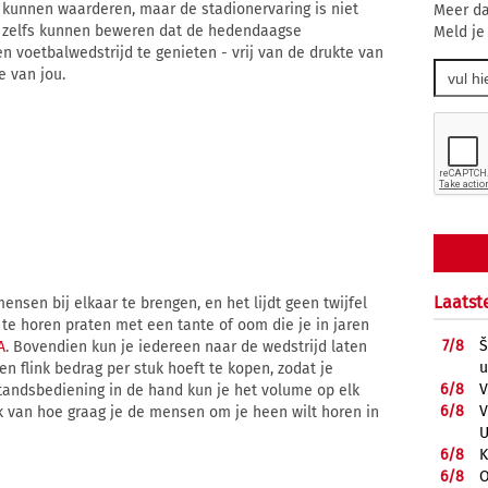
 kunnen waarderen, maar de stadionervaring is niet
Meer da
 zelfs kunnen beweren dat de hedendaagse
Meld je
n voetbalwedstrijd te genieten - vrij van de drukte van
e van jou.
Laatst
nsen bij elkaar te brengen, en het lijdt geen twijfel
f te horen praten met een tante of oom die je in jaren
7/
8
Š
A
. Bovendien kun je iedereen naar de wedstrijd laten
u
en flink bedrag per stuk hoeft te kopen, zodat je
6/
8
V
fstandsbediening in de hand kun je het volume op elk
6/
8
V
k van hoe graag je de mensen om je heen wilt horen in
U
6/
8
K
6/
8
O