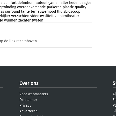
ne
comfort
definition
fauteuil
game
haller
hedendaagse
opwinding
overeenkomende
parkeren
plastic
quality
ess
surround
tante
ternauwernood
thuisbioscoop
ekijker
verzachten
videokwaliteit
vlooientheater
gd
wurmen
zachter
zweten
op de link rechtsboven.
Over ons
S
Voor webmasters
Aj
Disclaimer
F
Privacy
PS
Adverteren
S