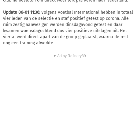
club nu besloten om direct weer terug te keren naar Nederland.
Update 06-01 11:36:
Volgens Voetbal International hebben in totaal
vier leden van de selectie en staf positief getest op corona. Alle
ruim zestig aanwezigen werden dinsdagavond getest en daar
kwamen woensdagochtend dus vier positieve uitslagen uit. Het
viertal werd direct apart van de groep geplaatst, waarna de rest
nog een training afwerkte.
▼ Ad by Refinery89