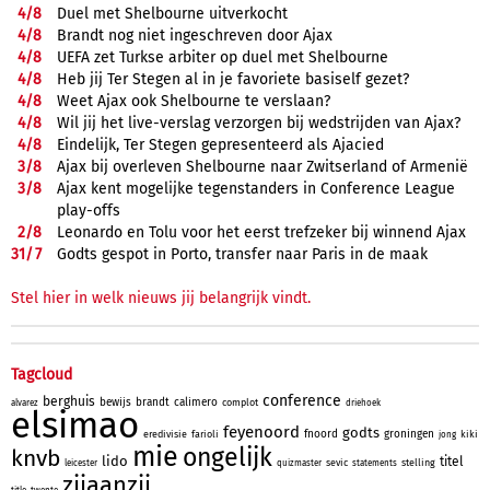
4/
8
Duel met Shelbourne uitverkocht
4/
8
Brandt nog niet ingeschreven door Ajax
4/
8
UEFA zet Turkse arbiter op duel met Shelbourne
4/
8
Heb jij Ter Stegen al in je favoriete basiself gezet?
4/
8
Weet Ajax ook Shelbourne te verslaan?
4/
8
Wil jij het live-verslag verzorgen bij wedstrijden van Ajax?
4/
8
Eindelijk, Ter Stegen gepresenteerd als Ajacied
3/
8
Ajax bij overleven Shelbourne naar Zwitserland of Armenië
3/
8
Ajax kent mogelijke tegenstanders in Conference League
play-offs
2/
8
Leonardo en Tolu voor het eerst trefzeker bij winnend Ajax
31/
7
Godts gespot in Porto, transfer naar Paris in de maak
Stel hier in welk nieuws jij belangrijk vindt.
Tagcloud
conference
berghuis
bewijs
brandt
calimero
complot
alvarez
driehoek
elsimao
feyenoord
godts
fnoord
groningen
eredivisie
farioli
kiki
jong
mie
ongelijk
knvb
lido
titel
sevic
stelling
leicester
quizmaster
statements
zijaanzij