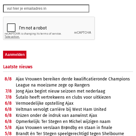
Laatste nieuws
8/
8
Ajax Vrouwen bereiken derde kwalificatieronde Champions
League na moeizame zege op Rangers
7/
8
Jong Ajax begint nieuw seizoen met nederlaag
7/
8
Šutalo heeft vertrekwens en clubs voor uitkiezen
6/
8
Vermoedelijke opstelling Ajax
6/
8
Veltman vervolgt carrière bij West Ham United
6/
8
Krüzen onder de indruk van aanwinst Ajax
6/
8
Opmerkelijk: Ter Stegen en Míchel wijzigen naam
5/
8
Ajax Vrouwen verslaan Brøndby en staan in finale
5/
8
Brandt én Ter Stegen speelgerechtigd tegen Shelbourne