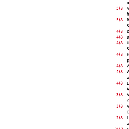
5/
8
A
f
5/
8
B
S
4/
8
D
4/
8
B
4/
8
U
S
4/
8
H
g
4/
8
W
4/
8
W
w
4/
8
E
A
3/
8
A
Z
3/
8
A
C
2/
8
L
w