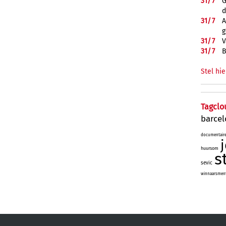
31/
7
G
d
31/
7
A
g
31/
7
V
31/
7
B
Stel hie
Tagclo
barce
documentair
huursom
s
sevic
winnaarsmenta