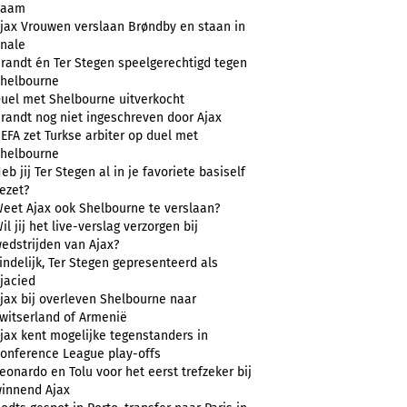
naam
jax Vrouwen verslaan Brøndby en staan in
inale
randt én Ter Stegen speelgerechtigd tegen
helbourne
uel met Shelbourne uitverkocht
randt nog niet ingeschreven door Ajax
EFA zet Turkse arbiter op duel met
helbourne
eb jij Ter Stegen al in je favoriete basiself
ezet?
eet Ajax ook Shelbourne te verslaan?
il jij het live-verslag verzorgen bij
edstrijden van Ajax?
indelijk, Ter Stegen gepresenteerd als
jacied
jax bij overleven Shelbourne naar
witserland of Armenië
jax kent mogelijke tegenstanders in
onference League play-offs
eonardo en Tolu voor het eerst trefzeker bij
innend Ajax