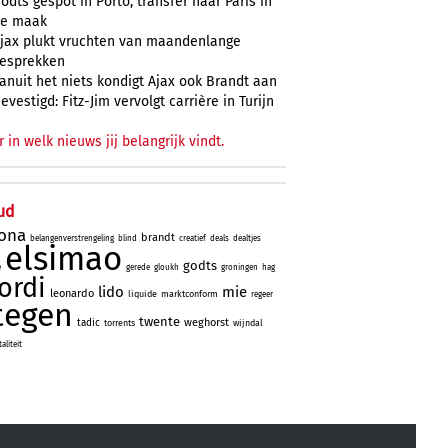
odts gespot in Porto, transfer naar Paris in
e maak
jax plukt vruchten van maandenlange
esprekken
anuit het niets kondigt Ajax ook Brandt aan
evestigd: Fitz-Jim vervolgt carrière in Turijn
r in welk nieuws jij belangrijk vindt.
ud
lona
brandt
belangenverstrengeling
blind
creatief
deals
dealtjes
elsimao
godts
e
gerede
gloukh
groningen
hag
jordi
lido
mie
leonardo
liquide
marktconform
regeer
tegen
twente
weghorst
tadic
torrents
wijndal
liteit