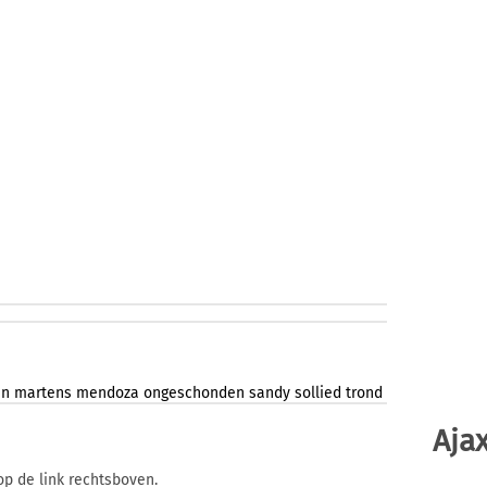
en
martens
mendoza
ongeschonden
sandy
sollied
trond
Ajax
op de link rechtsboven.