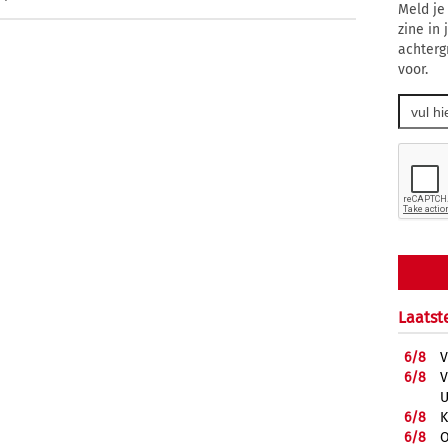
Meld je
zine in
achterg
voor.
Laatst
6/
8
V
6/
8
V
U
6/
8
K
6/
8
O