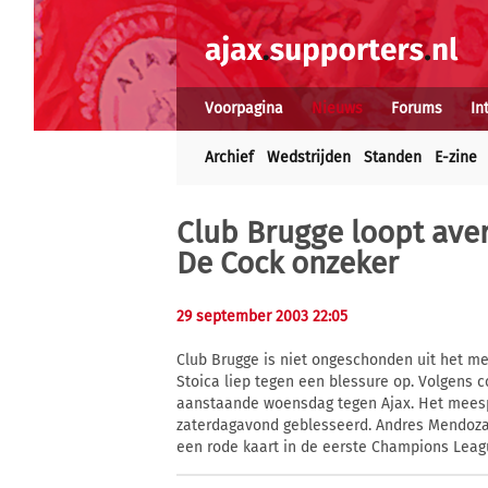
Voorpagina
Nieuws
Forums
In
Archief
Wedstrijden
Standen
E-zine
Club Brugge loopt aver
De Cock onzeker
29 september 2003 22:05
Club Brugge is niet ongeschonden uit het m
Stoica liep tegen een blessure op. Volgens c
aanstaande woensdag tegen Ajax. Het meespe
zaterdagavond geblesseerd. Andres Mendoza
een rode kaart in de eerste Champions Leag