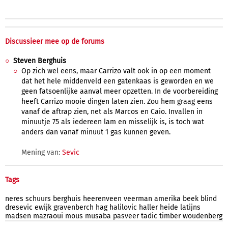
Discussieer mee op de forums
Steven Berghuis
Op zich wel eens, maar Carrizo valt ook in op een moment
dat het hele middenveld een gatenkaas is geworden en we
geen fatsoenlijke aanval meer opzetten. In de voorbereiding
heeft Carrizo mooie dingen laten zien. Zou hem graag eens
vanaf de aftrap zien, net als Marcos en Caio. Invallen in
minuutje 75 als iedereen lam en misselijk is, is toch wat
anders dan vanaf minuut 1 gas kunnen geven.
Mening van:
Sevic
Tags
neres
schuurs
berghuis
heerenveen
veerman
amerika
beek
blind
dresevic
ewijk
gravenberch
hag
halilovic
haller
heide
latijns
madsen
mazraoui
mous
musaba
pasveer
tadic
timber
woudenberg