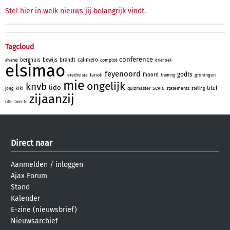
Stel hier in welk nieuws jij belangrijk vindt.
Tagcloud
conference
berghuis
bewijs
brandt
calimero
complot
alvarez
driehoek
elsimao
feyenoord
godts
fnoord
eredivisie
farioli
groningen
framing
mie
ongelijk
knvb
lido
titel
sevic
kiki
quizmaster
statements
jong
stelling
zijaanzij
title
twente
Direct naar
Aanmelden
/
inloggen
Ajax Forum
Stand
Kalender
E-zine (nieuwsbrief)
Nieuwsarchief