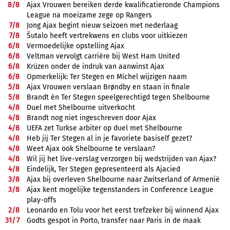
8/
8
Ajax Vrouwen bereiken derde kwalificatieronde Champions
League na moeizame zege op Rangers
7/
8
Jong Ajax begint nieuw seizoen met nederlaag
7/
8
Šutalo heeft vertrekwens en clubs voor uitkiezen
6/
8
Vermoedelijke opstelling Ajax
6/
8
Veltman vervolgt carrière bij West Ham United
6/
8
Krüzen onder de indruk van aanwinst Ajax
6/
8
Opmerkelijk: Ter Stegen en Míchel wijzigen naam
5/
8
Ajax Vrouwen verslaan Brøndby en staan in finale
5/
8
Brandt én Ter Stegen speelgerechtigd tegen Shelbourne
4/
8
Duel met Shelbourne uitverkocht
4/
8
Brandt nog niet ingeschreven door Ajax
4/
8
UEFA zet Turkse arbiter op duel met Shelbourne
4/
8
Heb jij Ter Stegen al in je favoriete basiself gezet?
4/
8
Weet Ajax ook Shelbourne te verslaan?
4/
8
Wil jij het live-verslag verzorgen bij wedstrijden van Ajax?
4/
8
Eindelijk, Ter Stegen gepresenteerd als Ajacied
3/
8
Ajax bij overleven Shelbourne naar Zwitserland of Armenië
3/
8
Ajax kent mogelijke tegenstanders in Conference League
play-offs
2/
8
Leonardo en Tolu voor het eerst trefzeker bij winnend Ajax
31/
7
Godts gespot in Porto, transfer naar Paris in de maak