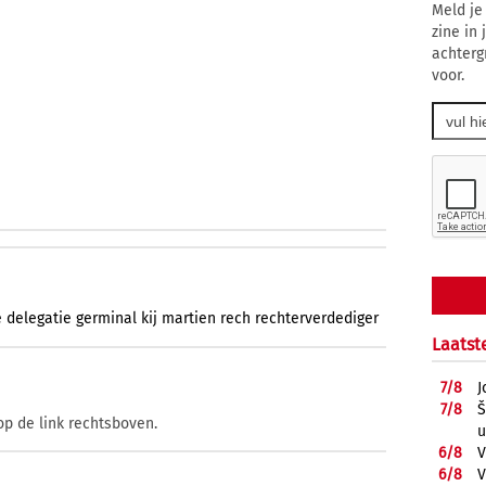
Meld je
zine in
achterg
voor.
e
delegatie
germinal
kij
martien
rech
rechterverdediger
Laatst
7/
8
J
7/
8
Š
op de link rechtsboven.
u
6/
8
V
6/
8
V