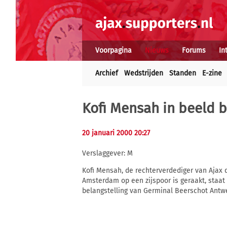
Voorpagina
Nieuws
Forums
In
Archief
Wedstrijden
Standen
E-zine
Kofi Mensah in beeld b
20 januari 2000 20:27
Verslaggever: M
Kofi Mensah, de rechterverdediger van Ajax d
Amsterdam op een zijspoor is geraakt, staat 
belangstelling van Germinal Beerschot Antw