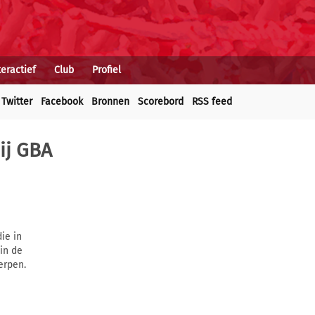
teractief
Club
Profiel
Twitter
Facebook
Bronnen
Scorebord
RSS feed
ij GBA
ie in
in de
erpen.