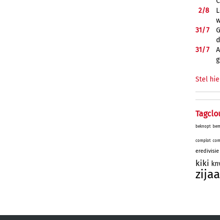
C
2/
8
L
w
31/
7
G
d
31/
7
A
g
Stel hie
Tagclo
beknopt
bem
complot
com
eredivisie
kiki
kn
zijaa