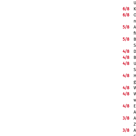
U
6/
8
K
6/
8
O
5/
8
A
f
5/
8
B
S
4/
8
D
4/
8
B
4/
8
U
S
4/
8
H
g
4/
8
W
4/
8
W
w
4/
8
E
A
3/
8
A
Z
3/
8
A