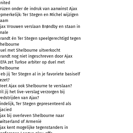
nited
rüzen onder de indruk van aanwinst Ajax
pmerkelijk: Ter Stegen en Míchel wijzigen
naam
jax Vrouwen verslaan Brøndby en staan in
inale
randt én Ter Stegen speelgerechtigd tegen
helbourne
uel met Shelbourne uitverkocht
randt nog niet ingeschreven door Ajax
EFA zet Turkse arbiter op duel met
helbourne
eb jij Ter Stegen al in je favoriete basiself
ezet?
eet Ajax ook Shelbourne te verslaan?
il jij het live-verslag verzorgen bij
edstrijden van Ajax?
indelijk, Ter Stegen gepresenteerd als
jacied
jax bij overleven Shelbourne naar
witserland of Armenië
jax kent mogelijke tegenstanders in