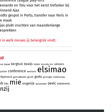
onference League play-offs
eonardo en Tolu voor het eerst trefzeker bij
innend Ajax
odts gespot in Porto, transfer naar Paris in
e maak
jax plukt vruchten van maandenlange
esprekken
r in welk nieuws jij belangrijk vindt.
ud
berghuis
bewijs
calimero
oei
bepaal
bijtijds
bounida
bro
elsimao
conference
plotten
eendracht
godts
feyenoord
gemiddeldes
gloukh
groningen
heideroosjes
mie
sevic
vb
ongelijk
lido
statements
quizmaster
nzij