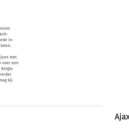
ssures
rech-
oede in-
laten.
ijsen met
n over een
 Belgie
 eerder
mag kij-
Ajax