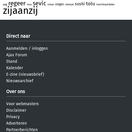
regeer
sevic
tolu
sushi
stegen
psg
rosa
simao
stempel
transferperikelen
zijaanzij
Direct naar
Aanmelden
/
inloggen
Ajax Forum
Stand
Kalender
E-zine (nieuwsbrief)
Nieuwsarchief
Over ons
Voor webmasters
Disclaimer
Privacy
Adverteren
Partnerberichten