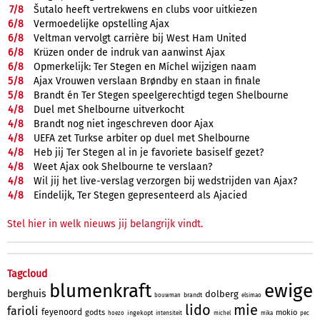
7/
8
Šutalo heeft vertrekwens en clubs voor uitkiezen
6/
8
Vermoedelijke opstelling Ajax
6/
8
Veltman vervolgt carrière bij West Ham United
6/
8
Krüzen onder de indruk van aanwinst Ajax
6/
8
Opmerkelijk: Ter Stegen en Míchel wijzigen naam
5/
8
Ajax Vrouwen verslaan Brøndby en staan in finale
5/
8
Brandt én Ter Stegen speelgerechtigd tegen Shelbourne
4/
8
Duel met Shelbourne uitverkocht
4/
8
Brandt nog niet ingeschreven door Ajax
4/
8
UEFA zet Turkse arbiter op duel met Shelbourne
4/
8
Heb jij Ter Stegen al in je favoriete basiself gezet?
4/
8
Weet Ajax ook Shelbourne te verslaan?
4/
8
Wil jij het live-verslag verzorgen bij wedstrijden van Ajax?
4/
8
Eindelijk, Ter Stegen gepresenteerd als Ajacied
Stel hier in welk nieuws jij belangrijk vindt.
Tagcloud
blumenkraft
ewige
berghuis
dolberg
brandt
bouwman
elsimao
lido
mie
farioli
feyenoord
godts
mokio
ingekopt
hoezo
intensiteit
michel
mika
pec