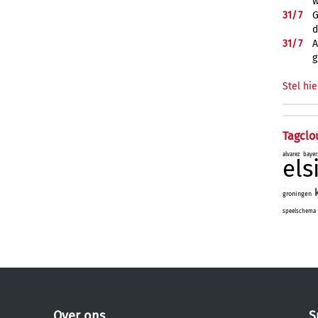
w
31/
7
G
d
31/
7
A
g
Stel hie
Tagclo
alvarez
bayer
el
groningen
speelschema
Over ons
S