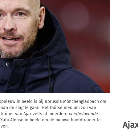
 opnieuw in beeld is bij Borussia Mönchengladbach om
 aan de slag te gaan. Het Duitse medium zou van
rainer van Ajax zelfs al meerdere
veelbelovende
 Xabi Alonso in beeld om de nieuwe hoofdtrainer te
Ajax
jven.