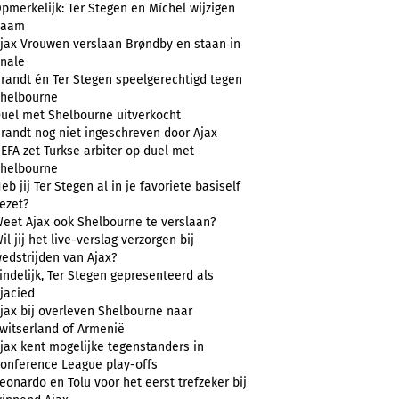
pmerkelijk: Ter Stegen en Míchel wijzigen
naam
jax Vrouwen verslaan Brøndby en staan in
inale
randt én Ter Stegen speelgerechtigd tegen
helbourne
uel met Shelbourne uitverkocht
randt nog niet ingeschreven door Ajax
EFA zet Turkse arbiter op duel met
helbourne
eb jij Ter Stegen al in je favoriete basiself
ezet?
eet Ajax ook Shelbourne te verslaan?
il jij het live-verslag verzorgen bij
edstrijden van Ajax?
indelijk, Ter Stegen gepresenteerd als
jacied
jax bij overleven Shelbourne naar
witserland of Armenië
jax kent mogelijke tegenstanders in
onference League play-offs
eonardo en Tolu voor het eerst trefzeker bij