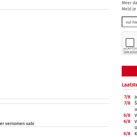
Meer da
Meld je
Laatst
7/
8
J
7/
8
Š
u
6/
8
V
6/
8
V
er
vernomen
xabi
U
6/
8
K