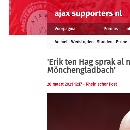
Voorpagina
Nieuws
Forums
In
Archief
Wedstrijden
Standen
E-zine
'Erik ten Hag sprak al
Mönchengladbach'
28 maart 2021 12:17
- Rheinischer Post