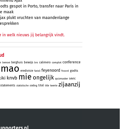
innend Ajax
odts gespot in Porto, transfer naar Paris in
e maak
jax plukt vruchten van maandenlange
esprekken
r in welk nieuws jij belangrijk vindt.
ud
conference
bewijs
berghuis
calimero
complot
n
bemoei
bro
simao
feyenoord
godts
eredivisie
farioli
fnoord
mie
ongelijk
knvb
kiki
sevic
quizmaster
zijaanzij
statements
titel
statistische
stelling
title
twente
upporters.nl