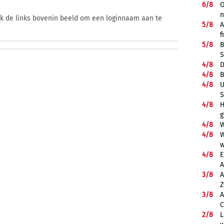
6/
8
O
ik de links bovenin beeld om een loginnaam aan te
5/
8
A
f
5/
8
B
S
4/
8
D
4/
8
B
4/
8
U
S
4/
8
H
g
4/
8
W
4/
8
W
w
4/
8
E
A
3/
8
A
Z
3/
8
A
C
2/
8
L