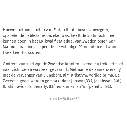
Hoewel het meespelen van Zlatan Ibrahimovic vanwege zijn
opspelende lieblessure onzeker was, heeft de spits toch mee
kunnen doen in het EK-kwalificatieduel van Zweden tegen San
Marino. Ibrahimovic speelde de volledige 90 minuten en kwam
twee keer tot scoren.
Omtrent zijn spel zijn de Zweedse kranten lovend: hij trok het spel
naar zich toe en was zeer gevaarlijk. Met name de samenwerking
met de vervanger van Ljungberg, Kim K?llstr?m, verliep prima. De
Zweedse goals werden gemaakt door Jonson (33.), Jakobsson (48.),
Ibrahimovic (56., penalty: 83.) en Kim K?llstr?m (penalty: 68.).
▼ Ad by Refinery89