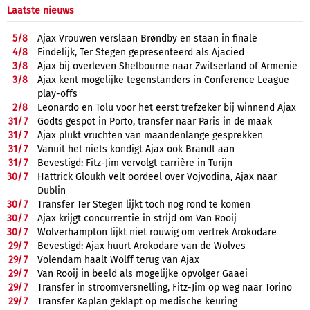
Laatste nieuws
5/
8
Ajax Vrouwen verslaan Brøndby en staan in finale
4/
8
Eindelijk, Ter Stegen gepresenteerd als Ajacied
3/
8
Ajax bij overleven Shelbourne naar Zwitserland of Armenië
3/
8
Ajax kent mogelijke tegenstanders in Conference League
play-offs
2/
8
Leonardo en Tolu voor het eerst trefzeker bij winnend Ajax
31/
7
Godts gespot in Porto, transfer naar Paris in de maak
31/
7
Ajax plukt vruchten van maandenlange gesprekken
31/
7
Vanuit het niets kondigt Ajax ook Brandt aan
31/
7
Bevestigd: Fitz-Jim vervolgt carrière in Turijn
30/
7
Hattrick Gloukh velt oordeel over Vojvodina, Ajax naar
Dublin
30/
7
Transfer Ter Stegen lijkt toch nog rond te komen
30/
7
Ajax krijgt concurrentie in strijd om Van Rooij
30/
7
Wolverhampton lijkt niet rouwig om vertrek Arokodare
29/
7
Bevestigd: Ajax huurt Arokodare van de Wolves
29/
7
Volendam haalt Wolff terug van Ajax
29/
7
Van Rooij in beeld als mogelijke opvolger Gaaei
29/
7
Transfer in stroomversnelling, Fitz-Jim op weg naar Torino
29/
7
Transfer Kaplan geklapt op medische keuring