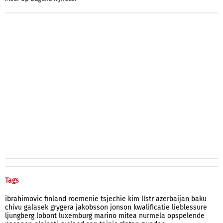
Tags
ibrahimovic
finland
roemenie
tsjechie
kim
llstr
azerbaijan
baku
chivu
galasek
grygera
jakobsson
jonson
kwalificatie
lieblessure
ljungberg
lobont
luxemburg
marino
mitea
nurmela
opspelende