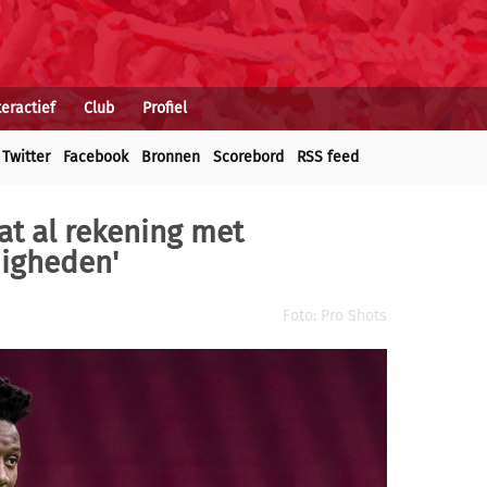
teractief
Club
Profiel
Twitter
Facebook
Bronnen
Scorebord
RSS feed
aat al rekening met
igheden'
Foto: Pro Shots