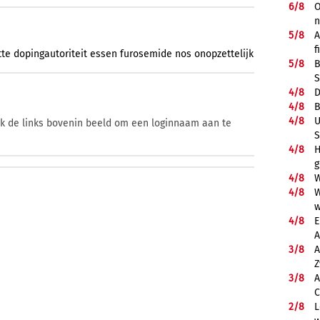
6/
8
O
5/
8
A
f
tte
dopingautoriteit
essen
furosemide
nos
onopzettelijk
5/
8
B
S
4/
8
D
4/
8
B
4/
8
U
ik de links bovenin beeld om een loginnaam aan te
S
4/
8
H
g
4/
8
W
4/
8
W
w
4/
8
E
A
3/
8
A
Z
3/
8
A
C
2/
8
L