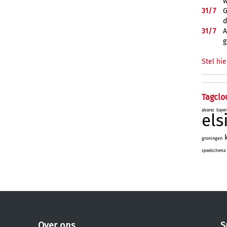
w
31/
7
G
d
31/
7
A
g
Stel hie
Tagclo
alvarez
bayer
el
groningen
speelschema
Over ons
S