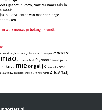
innend Ajax
odts gespot in Porto, transfer naar Paris in
e maak
jax plukt vruchten van maandenlange
esprekken
r in welk nieuws jij belangrijk vindt.
ud
conference
bewijs
berghuis
calimero
complot
n
bemoei
bro
simao
feyenoord
godts
eredivisie
farioli
fnoord
mie
ongelijk
knvb
kiki
sevic
quizmaster
zijaanzij
statements
titel
statistische
stelling
title
twente
upporters.nl