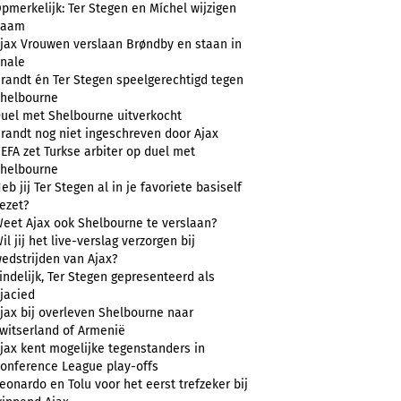
pmerkelijk: Ter Stegen en Míchel wijzigen
naam
jax Vrouwen verslaan Brøndby en staan in
inale
randt én Ter Stegen speelgerechtigd tegen
helbourne
uel met Shelbourne uitverkocht
randt nog niet ingeschreven door Ajax
EFA zet Turkse arbiter op duel met
helbourne
eb jij Ter Stegen al in je favoriete basiself
ezet?
eet Ajax ook Shelbourne te verslaan?
il jij het live-verslag verzorgen bij
edstrijden van Ajax?
indelijk, Ter Stegen gepresenteerd als
jacied
jax bij overleven Shelbourne naar
witserland of Armenië
jax kent mogelijke tegenstanders in
onference League play-offs
eonardo en Tolu voor het eerst trefzeker bij