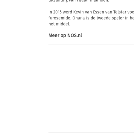
uitsluiting van twaalf maanden."
In 2015 werd Kevin van Essen van Telstar voo
furosemide. Onana is de tweede speler in he
het middel.
Meer op
NOS.nl