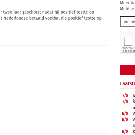
Meer da
Meld je
r twee jaar geschorst nadat hij positief testte op
t Nederlandse betaald voetbal die positief testte op
Laatst
7/
8
J
7/
8
Š
u
6/
8
V
6/
8
V
U
6/
8
K