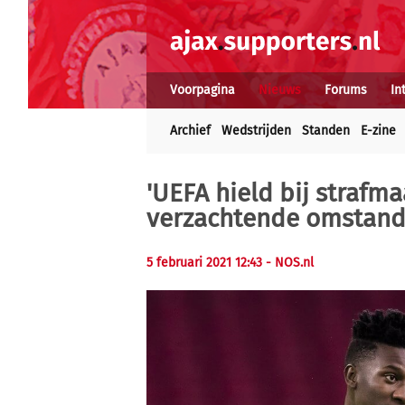
Voorpagina
Nieuws
Forums
In
Archief
Wedstrijden
Standen
E-zine
'UEFA hield bij strafm
verzachtende omstand
5 februari 2021 12:43
- NOS.nl