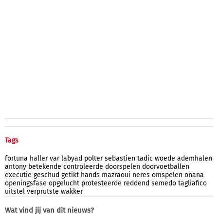
Tags
fortuna
haller
var
labyad
polter
sebastien
tadic
woede
ademhalen
antony
betekende
controleerde
doorspelen
doorvoetballen
executie
geschud
getikt
hands
mazraoui
neres
omspelen
onana
openingsfase
opgelucht
protesteerde
reddend
semedo
tagliafico
uitstel
verprutste
wakker
Wat vind jij van dit nieuws?