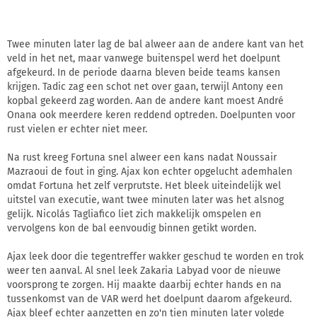
Twee minuten later lag de bal alweer aan de andere kant van het
veld in het net, maar vanwege buitenspel werd het doelpunt
afgekeurd. In de periode daarna bleven beide teams kansen
krijgen. Tadic zag een schot net over gaan, terwijl Antony een
kopbal gekeerd zag worden. Aan de andere kant moest André
Onana ook meerdere keren reddend optreden. Doelpunten voor
rust vielen er echter niet meer.
Na rust kreeg Fortuna snel alweer een kans nadat Noussair
Mazraoui de fout in ging. Ajax kon echter opgelucht ademhalen
omdat Fortuna het zelf verprutste. Het bleek uiteindelijk wel
uitstel van executie, want twee minuten later was het alsnog
gelijk. Nicolás Tagliafico liet zich makkelijk omspelen en
vervolgens kon de bal eenvoudig binnen getikt worden.
Ajax leek door die tegentreffer wakker geschud te worden en trok
weer ten aanval. Al snel leek Zakaria Labyad voor de nieuwe
voorsprong te zorgen. Hij maakte daarbij echter hands en na
tussenkomst van de VAR werd het doelpunt daarom afgekeurd.
Ajax bleef echter aanzetten en zo'n tien minuten later volgde