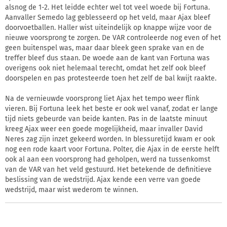
alsnog de 1-2. Het leidde echter wel tot veel woede bij Fortuna.
Aanvaller Semedo lag geblesseerd op het veld, maar Ajax bleef
doorvoetballen. Haller wist uiteindelijk op knappe wijze voor de
nieuwe voorsprong te zorgen. De VAR controleerde nog even of het
geen buitenspel was, maar daar bleek geen sprake van en de
treffer bleef dus staan. De woede aan de kant van Fortuna was
overigens ook niet helemaal terecht, omdat het zelf ook bleef
doorspelen en pas protesteerde toen het zelf de bal kwijt raakte.
Na de vernieuwde voorsprong liet Ajax het tempo weer flink
vieren. Bij Fortuna leek het beste er ook wel vanaf, zodat er lange
tijd niets gebeurde van beide kanten. Pas in de laatste minuut
kreeg Ajax weer een goede mogelijkheid, maar invaller David
Neres zag zijn inzet gekeerd worden. In blessuretijd kwam er ook
nog een rode kaart voor Fortuna. Polter, die Ajax in de eerste helft
ook al aan een voorsprong had geholpen, werd na tussenkomst
van de VAR van het veld gestuurd. Het betekende de definitieve
beslissing van de wedstrijd. Ajax kende een verre van goede
wedstrijd, maar wist wederom te winnen.