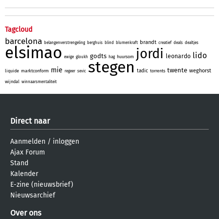
Tagcloud
barcelona
brandt
belangenverstrengeling
berghuis
blind
blumenkraft
creatief
deals
dealtjes
elsimao
jordi
lido
godts
leonardo
huursom
ewige
gloukh
hag
stegen
mie
twente
weghorst
tadic
liquide
marktconform
torrents
regeer
sevic
wijndal
winnaarsmentaliteit
Direct naar
Aanmelden
/
inloggen
Ajax Forum
Stand
Kalender
E-zine (nieuwsbrief)
Nieuwsarchief
Over ons