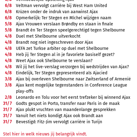
6/
8
Veltman vervolgt carrière bij West Ham United
6/
8
Krüzen onder de indruk van aanwinst Ajax
6/
8
Opmerkelijk: Ter Stegen en Míchel wijzigen naam
5/
8
Ajax Vrouwen verslaan Brøndby en staan in finale
5/
8
Brandt én Ter Stegen speelgerechtigd tegen Shelbourne
4/
8
Duel met Shelbourne uitverkocht
4/
8
Brandt nog niet ingeschreven door Ajax
4/
8
UEFA zet Turkse arbiter op duel met Shelbourne
4/
8
Heb jij Ter Stegen al in je favoriete basiself gezet?
4/
8
Weet Ajax ook Shelbourne te verslaan?
4/
8
Wil jij het live-verslag verzorgen bij wedstrijden van Ajax?
4/
8
Eindelijk, Ter Stegen gepresenteerd als Ajacied
3/
8
Ajax bij overleven Shelbourne naar Zwitserland of Armenië
3/
8
Ajax kent mogelijke tegenstanders in Conference League
play-offs
2/
8
Leonardo en Tolu voor het eerst trefzeker bij winnend Ajax
31/
7
Godts gespot in Porto, transfer naar Paris in de maak
31/
7
Ajax plukt vruchten van maandenlange gesprekken
31/
7
Vanuit het niets kondigt Ajax ook Brandt aan
31/
7
Bevestigd: Fitz-Jim vervolgt carrière in Turijn
Stel hier in welk nieuws jij belangrijk vindt.