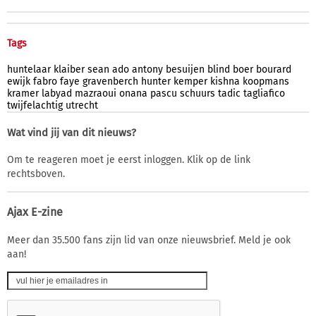
Tags
huntelaar
klaiber
sean
ado
antony
besuijen
blind
boer
bourard
ewijk
fabro
faye
gravenberch
hunter
kemper
kishna
koopmans
kramer
labyad
mazraoui
onana
pascu
schuurs
tadic
tagliafico
twijfelachtig
utrecht
Wat vind jij van dit nieuws?
Om te reageren moet je eerst inloggen. Klik op de link
rechtsboven.
Ajax E-zine
Meer dan 35.500 fans zijn lid van onze nieuwsbrief. Meld je ook
aan!