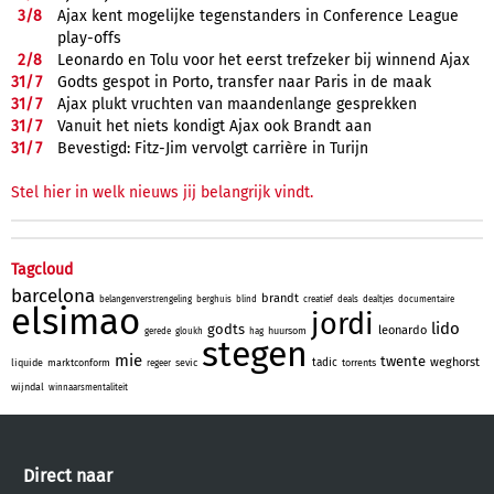
3/
8
Ajax kent mogelijke tegenstanders in Conference League
play-offs
2/
8
Leonardo en Tolu voor het eerst trefzeker bij winnend Ajax
31/
7
Godts gespot in Porto, transfer naar Paris in de maak
31/
7
Ajax plukt vruchten van maandenlange gesprekken
31/
7
Vanuit het niets kondigt Ajax ook Brandt aan
31/
7
Bevestigd: Fitz-Jim vervolgt carrière in Turijn
Stel hier in welk nieuws jij belangrijk vindt.
Tagcloud
barcelona
brandt
belangenverstrengeling
berghuis
blind
creatief
deals
dealtjes
documentaire
elsimao
jordi
lido
godts
leonardo
huursom
gerede
gloukh
hag
stegen
mie
twente
weghorst
tadic
liquide
marktconform
sevic
torrents
regeer
wijndal
winnaarsmentaliteit
Direct naar