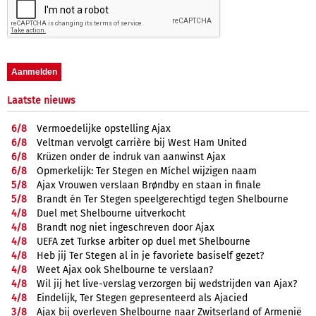
Laatste nieuws
6/
8
Vermoedelijke opstelling Ajax
6/
8
Veltman vervolgt carrière bij West Ham United
6/
8
Krüzen onder de indruk van aanwinst Ajax
6/
8
Opmerkelijk: Ter Stegen en Míchel wijzigen naam
5/
8
Ajax Vrouwen verslaan Brøndby en staan in finale
5/
8
Brandt én Ter Stegen speelgerechtigd tegen Shelbourne
4/
8
Duel met Shelbourne uitverkocht
4/
8
Brandt nog niet ingeschreven door Ajax
4/
8
UEFA zet Turkse arbiter op duel met Shelbourne
4/
8
Heb jij Ter Stegen al in je favoriete basiself gezet?
4/
8
Weet Ajax ook Shelbourne te verslaan?
4/
8
Wil jij het live-verslag verzorgen bij wedstrijden van Ajax?
4/
8
Eindelijk, Ter Stegen gepresenteerd als Ajacied
3/
8
Ajax bij overleven Shelbourne naar Zwitserland of Armenië