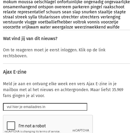
mokum
moussa
oelschlagel
onfortuinlijke
ongenadig
ongevaarlijke
onsamenhangend
ontspon
overeem
parkeren
pingel
raakschoot
relaxte
representatief
schuurs
sean
slap
snurken
staaltje
stapte
straal
streek
sylla
titularissen
utrechter
utrechters
verlenging
verstuurde
vlugge
voetballiefhebber
voltrok
vonnis
voorzetje
voorzette
vrijkwam
water
weergaloze
weerzinwekkend
wuifde
Wat vind jij van dit nieuws?
Om te reageren moet je eerst inloggen. Klik op de link
rechtsboven.
Ajax E-zine
Meld je aan en ontvang elke week een vers Ajax E-zine in je
mailbox met al het nieuws en achtergronden. Maar liefst 35.969
fans gingen je al voor.