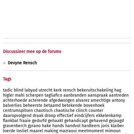
Discussieer mee op de forums
Devyne Rensch
Tags
tadic
blind
labyad
utrecht
kerk
rensch
bekeruitschakeling
hag
higler
mahi
scherpen
tagliafico
aanbranden
aanspraak
aantreden
achterhoede
acterende
afgedwongen
alvarez
amechtige
antony
balverlies
beheerste
betaamd
betekende
bovenhoek
centrumspitsen
chaotisch
chaotische
clinch
counter
daaropvolgend
draak
droop
effectief
eindcijfers
ekkelenkamp
flankbal
fraaie
gedurfd
gehaakt
gehandicapt
gehavend
gejaagd
gravenberch
gyrano
hake
hands
handvol
hardleers
joris
klaiber
loerde
losliet
maarel
making
mazraoui
meetmoment
mimoun