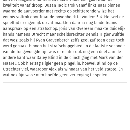
kwaliteit vanaf droop. Dusan Tadic trok vanaf links naar binnen
waarna de aanvoerder met rechts op schitterende wijze het
vonnis voltrok door fraai de bovenhoek te vinden: 5-4. Hoewel de
speeltijd er eigenlijk op zat maakten daarna nog beide teams
aanspraak op een strafschop. Joris van Overeem maakte duidelijk
hands namens Utrecht maar scheidsrechter Dennis Higler wuifde
dat weg, zoals hij Ryan Gravenberch zelfs geel gaf toen deze toch
werd gehaakt binnen het strafschopgebied. In de laatste seconde
van de toegevoegde tijd was er echter ook nog een duel aan de
andere kant waar Daley Blind in de clinch ging met Mark van der
Maarel. Ook hier zag Higler geen pingel in, hoewel Blind op de
Utrechter viel, waardoor Ajax als winnaar van het veld stapte. En
wat ook fijn was : men hoefde geen verlenging te spelen.