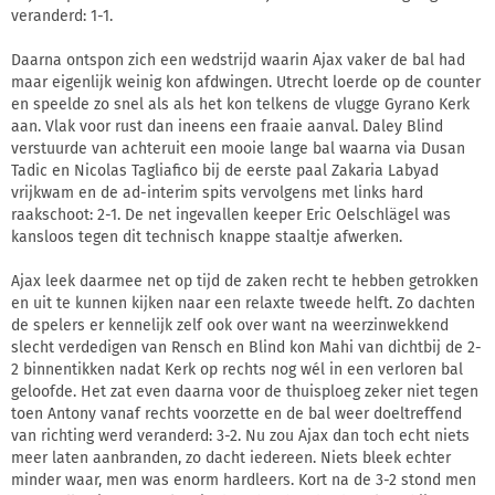
veranderd: 1-1.
Daarna ontspon zich een wedstrijd waarin Ajax vaker de bal had
maar eigenlijk weinig kon afdwingen. Utrecht loerde op de counter
en speelde zo snel als als het kon telkens de vlugge Gyrano Kerk
aan. Vlak voor rust dan ineens een fraaie aanval. Daley Blind
verstuurde van achteruit een mooie lange bal waarna via Dusan
Tadic en Nicolas Tagliafico bij de eerste paal Zakaria Labyad
vrijkwam en de ad-interim spits vervolgens met links hard
raakschoot: 2-1. De net ingevallen keeper Eric Oelschlägel was
kansloos tegen dit technisch knappe staaltje afwerken.
Ajax leek daarmee net op tijd de zaken recht te hebben getrokken
en uit te kunnen kijken naar een relaxte tweede helft. Zo dachten
de spelers er kennelijk zelf ook over want na weerzinwekkend
slecht verdedigen van Rensch en Blind kon Mahi van dichtbij de 2-
2 binnentikken nadat Kerk op rechts nog wél in een verloren bal
geloofde. Het zat even daarna voor de thuisploeg zeker niet tegen
toen Antony vanaf rechts voorzette en de bal weer doeltreffend
van richting werd veranderd: 3-2. Nu zou Ajax dan toch echt niets
meer laten aanbranden, zo dacht iedereen. Niets bleek echter
minder waar, men was enorm hardleers. Kort na de 3-2 stond men