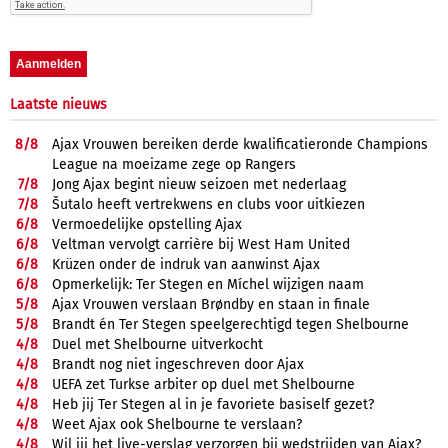
Laatste nieuws
8/
8
Ajax Vrouwen bereiken derde kwalificatieronde Champions
League na moeizame zege op Rangers
7/
8
Jong Ajax begint nieuw seizoen met nederlaag
7/
8
Šutalo heeft vertrekwens en clubs voor uitkiezen
6/
8
Vermoedelijke opstelling Ajax
6/
8
Veltman vervolgt carrière bij West Ham United
6/
8
Krüzen onder de indruk van aanwinst Ajax
6/
8
Opmerkelijk: Ter Stegen en Míchel wijzigen naam
5/
8
Ajax Vrouwen verslaan Brøndby en staan in finale
5/
8
Brandt én Ter Stegen speelgerechtigd tegen Shelbourne
4/
8
Duel met Shelbourne uitverkocht
4/
8
Brandt nog niet ingeschreven door Ajax
4/
8
UEFA zet Turkse arbiter op duel met Shelbourne
4/
8
Heb jij Ter Stegen al in je favoriete basiself gezet?
4/
8
Weet Ajax ook Shelbourne te verslaan?
4/
8
Wil jij het live-verslag verzorgen bij wedstrijden van Ajax?