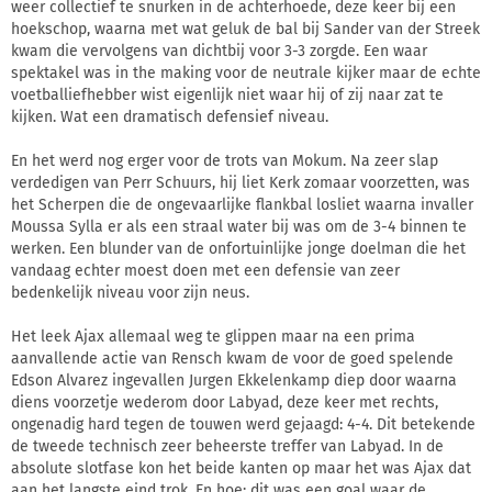
weer collectief te snurken in de achterhoede, deze keer bij een
hoekschop, waarna met wat geluk de bal bij Sander van der Streek
kwam die vervolgens van dichtbij voor 3-3 zorgde. Een waar
spektakel was in the making voor de neutrale kijker maar de echte
voetballiefhebber wist eigenlijk niet waar hij of zij naar zat te
kijken. Wat een dramatisch defensief niveau.
En het werd nog erger voor de trots van Mokum. Na zeer slap
verdedigen van Perr Schuurs, hij liet Kerk zomaar voorzetten, was
het Scherpen die de ongevaarlijke flankbal losliet waarna invaller
Moussa Sylla er als een straal water bij was om de 3-4 binnen te
werken. Een blunder van de onfortuinlijke jonge doelman die het
vandaag echter moest doen met een defensie van zeer
bedenkelijk niveau voor zijn neus.
Het leek Ajax allemaal weg te glippen maar na een prima
aanvallende actie van Rensch kwam de voor de goed spelende
Edson Alvarez ingevallen Jurgen Ekkelenkamp diep door waarna
diens voorzetje wederom door Labyad, deze keer met rechts,
ongenadig hard tegen de touwen werd gejaagd: 4-4. Dit betekende
de tweede technisch zeer beheerste treffer van Labyad. In de
absolute slotfase kon het beide kanten op maar het was Ajax dat
aan het langste eind trok. En hoe: dit was een goal waar de