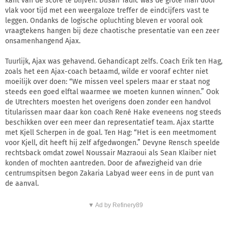
kant van de score te blijven. Dusan Tadic was dé grote man door
vlak voor tijd met een weergaloze treffer de eindcijfers vast te
leggen. Ondanks de logische opluchting bleven er vooral ook
vraagtekens hangen bij deze chaotische presentatie van een zeer
onsamenhangend Ajax.
Tuurlijk, Ajax was gehavend. Gehandicapt zelfs. Coach Erik ten Hag,
zoals het een Ajax-coach betaamd, wilde er vooraf echter niet
moeilijk over doen: “We missen veel spelers maar er staat nog
steeds een goed elftal waarmee we moeten kunnen winnen.” Ook
de Utrechters moesten het overigens doen zonder een handvol
titularissen maar daar kon coach René Hake eveneens nog steeds
beschikken over een meer dan representatief team. Ajax startte
met Kjell Scherpen in de goal. Ten Hag: “Het is een meetmoment
voor Kjell, dit heeft hij zelf afgedwongen.” Devyne Rensch speelde
rechtsback omdat zowel Noussair Mazraoui als Sean Klaiber niet
konden of mochten aantreden. Door de afwezigheid van drie
centrumspitsen begon Zakaria Labyad weer eens in de punt van
de aanval.
▼ Ad by Refinery89