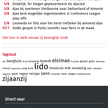
4/
8
Eindelijk, Ter Stegen gepresenteerd als Ajacied
3/
8
Ajax bij overleven Shelbourne naar Zwitserland of Armenië
3/
8
Ajax kent mogelijke tegenstanders in Conference League
play-offs
2/
8
Leonardo en Tolu voor het eerst trefzeker bij winnend Ajax
31/
7
Godts gespot in Porto, transfer naar Paris in de maak
Stel hier in welk nieuws jij belangrijk vindt.
Tagcloud
elsimao
berghuis
brandt
gloukh
bouwman
godts
blind
henrique
afca
fcupdate
lido
mie
littlebirds
moedwillig
jong
nazi
inhoud
knvb
japanners
nederland
sano
post
regeer
reiziger
sevic
stegen
ongelijk
schreuder
transferrecord
zijaanzij
Direct naar