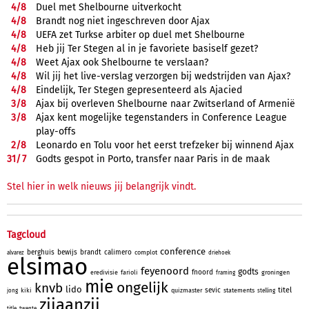
4/
8
Duel met Shelbourne uitverkocht
4/
8
Brandt nog niet ingeschreven door Ajax
4/
8
UEFA zet Turkse arbiter op duel met Shelbourne
4/
8
Heb jij Ter Stegen al in je favoriete basiself gezet?
4/
8
Weet Ajax ook Shelbourne te verslaan?
4/
8
Wil jij het live-verslag verzorgen bij wedstrijden van Ajax?
4/
8
Eindelijk, Ter Stegen gepresenteerd als Ajacied
3/
8
Ajax bij overleven Shelbourne naar Zwitserland of Armenië
3/
8
Ajax kent mogelijke tegenstanders in Conference League
play-offs
2/
8
Leonardo en Tolu voor het eerst trefzeker bij winnend Ajax
31/
7
Godts gespot in Porto, transfer naar Paris in de maak
Stel hier in welk nieuws jij belangrijk vindt.
Tagcloud
conference
berghuis
bewijs
brandt
calimero
complot
alvarez
driehoek
elsimao
feyenoord
godts
fnoord
eredivisie
farioli
groningen
framing
mie
ongelijk
knvb
lido
titel
sevic
kiki
quizmaster
statements
jong
stelling
zijaanzij
title
twente