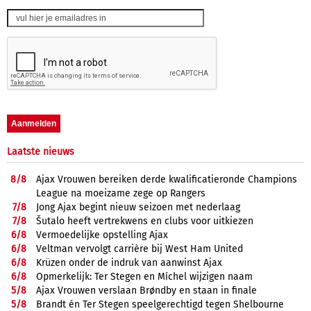
Laatste nieuws
8/
8
Ajax Vrouwen bereiken derde kwalificatieronde Champions
League na moeizame zege op Rangers
7/
8
Jong Ajax begint nieuw seizoen met nederlaag
7/
8
Šutalo heeft vertrekwens en clubs voor uitkiezen
6/
8
Vermoedelijke opstelling Ajax
6/
8
Veltman vervolgt carrière bij West Ham United
6/
8
Krüzen onder de indruk van aanwinst Ajax
6/
8
Opmerkelijk: Ter Stegen en Míchel wijzigen naam
5/
8
Ajax Vrouwen verslaan Brøndby en staan in finale
5/
8
Brandt én Ter Stegen speelgerechtigd tegen Shelbourne