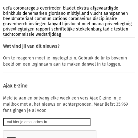
uefa
coronaregels
overtreden
bladet
ekstra
afgevaardigde
brinkhuis
denemarken
giordano
midtjylland
vlucht
aanspannen
beeldmateriaal
communications
coronavirus
disciplinaire
gravenberch
invliegen
labyad
lijnvlucht
miel
onana
privevliegtuig
privevliegtuigen
rapport
schriftelijke
stekelenburg
tadic
testten
tuchtcommissie
wedstrijddag
Wat vind jij van dit nieuws?
Om te reageren moet je ingelogd zijn. Gebruik de links bovenin
beeld om een loginnaam aan te maken danwel in te loggen.
Ajax E-zine
Meld je aan en ontvang elke week een vers Ajax E-zine in je
mailbox met al het nieuws en achtergronden. Maar liefst 35.969
fans gingen je al voor.