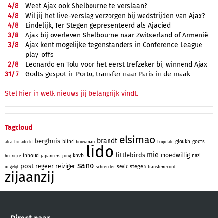
4/
8
Weet Ajax ook Shelbourne te verslaan?
4/
8
Wil jij het live-verslag verzorgen bij wedstrijden van Ajax?
4/
8
Eindelijk, Ter Stegen gepresenteerd als Ajacied
3/
8
Ajax bij overleven Shelbourne naar Zwitserland of Armenië
3/
8
Ajax kent mogelijke tegenstanders in Conference League
play-offs
2/
8
Leonardo en Tolu voor het eerst trefzeker bij winnend Ajax
31/
7
Godts gespot in Porto, transfer naar Paris in de maak
Stel hier in welk nieuws jij belangrijk vindt.
Tagcloud
elsimao
brandt
berghuis
blind
gloukh
godts
bouwman
afca
benadeeld
fcupdate
lido
mie
littlebirds
moedwillig
inhoud
knvb
nazi
japanners
jong
henrique
sano
post
regeer
reiziger
stegen
sevic
schreuder
transferrecord
ongelijk
zijaanzij