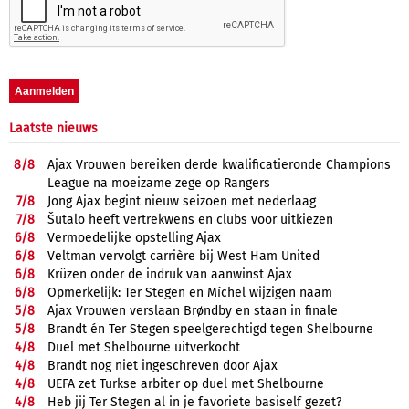
Laatste nieuws
8/
8
Ajax Vrouwen bereiken derde kwalificatieronde Champions
League na moeizame zege op Rangers
7/
8
Jong Ajax begint nieuw seizoen met nederlaag
7/
8
Šutalo heeft vertrekwens en clubs voor uitkiezen
6/
8
Vermoedelijke opstelling Ajax
6/
8
Veltman vervolgt carrière bij West Ham United
6/
8
Krüzen onder de indruk van aanwinst Ajax
6/
8
Opmerkelijk: Ter Stegen en Míchel wijzigen naam
5/
8
Ajax Vrouwen verslaan Brøndby en staan in finale
5/
8
Brandt én Ter Stegen speelgerechtigd tegen Shelbourne
4/
8
Duel met Shelbourne uitverkocht
4/
8
Brandt nog niet ingeschreven door Ajax
4/
8
UEFA zet Turkse arbiter op duel met Shelbourne
4/
8
Heb jij Ter Stegen al in je favoriete basiself gezet?