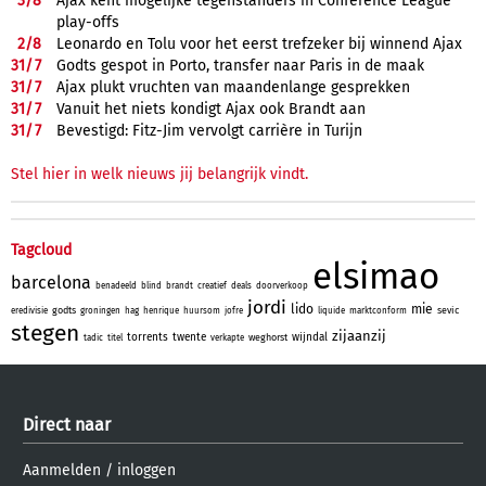
3/
8
Ajax kent mogelijke tegenstanders in Conference League
play-offs
2/
8
Leonardo en Tolu voor het eerst trefzeker bij winnend Ajax
31/
7
Godts gespot in Porto, transfer naar Paris in de maak
31/
7
Ajax plukt vruchten van maandenlange gesprekken
31/
7
Vanuit het niets kondigt Ajax ook Brandt aan
31/
7
Bevestigd: Fitz-Jim vervolgt carrière in Turijn
Stel hier in welk nieuws jij belangrijk vindt.
Tagcloud
elsimao
barcelona
benadeeld
blind
brandt
creatief
deals
doorverkoop
jordi
lido
mie
godts
sevic
eredivisie
groningen
hag
henrique
huursom
jofre
liquide
marktconform
stegen
zijaanzij
torrents
twente
wijndal
weghorst
tadic
titel
verkapte
Direct naar
Aanmelden
/
inloggen