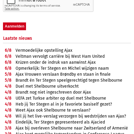
Laatste nieuws
6/
8
Vermoedelijke opstelling Ajax
6/
8
Veltman vervolgt carrière bij West Ham United
6/
8
Krüzen onder de indruk van aanwinst Ajax
6/
8
Opmerkelijk: Ter Stegen en Míchel wijzigen naam
5/
8
Ajax Vrouwen verslaan Brøndby en staan in finale
5/
8
Brandt én Ter Stegen speelgerechtigd tegen Shelbourne
4/
8
Duel met Shelbourne uitverkocht
4/
8
Brandt nog niet ingeschreven door Ajax
4/
8
UEFA zet Turkse arbiter op duel met Shelbourne
4/
8
Heb jij Ter Stegen al in je favoriete basiself gezet?
4/
8
Weet Ajax ook Shelbourne te verslaan?
4/
8
Wil jij het live-verslag verzorgen bij wedstrijden van Ajax?
4/
8
Eindelijk, Ter Stegen gepresenteerd als Ajacied
3/
8
Ajax bij overleven Shelbourne naar Zwitserland of Armenië