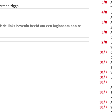
5/
8
fermen
ziggo
f
4/
8
3/
8
ik de links bovenin beeld om een loginnaam aan te
3/
8
2/
8
31/
7
31/
7
31/
7
31/
7
B
30/
7
30/
7
30/
7
30/
7