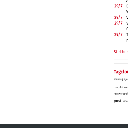
29/
7
29/
7
29/
7
29/
7
Stel hie
Tagclo
aja
afwijking
complot
con
huiswerkoef
post
sano