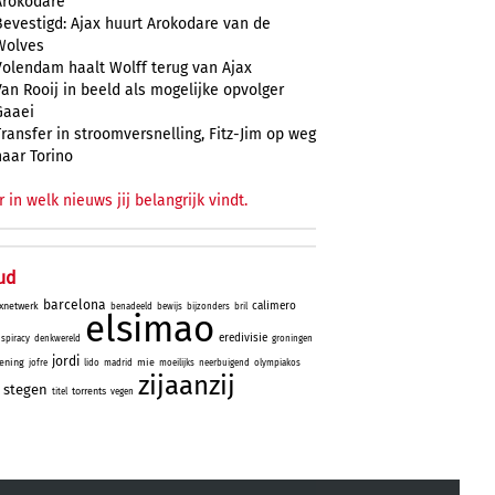
Arokodare
Bevestigd: Ajax huurt Arokodare van de
Wolves
Volendam haalt Wolff terug van Ajax
Van Rooij in beeld als mogelijke opvolger
Gaaei
Transfer in stroomversnelling, Fitz-Jim op weg
naar Torino
r in welk nieuws jij belangrijk vindt.
ud
barcelona
calimero
xnetwerk
benadeeld
bewijs
bijzonders
bril
elsimao
eredivisie
spiracy
denkwereld
groningen
jordi
ening
mie
jofre
lido
madrid
moeilijks
neerbuigend
olympiakos
zijaanzij
stegen
torrents
titel
vegen