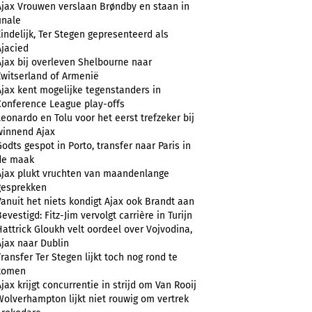
Ajax Vrouwen verslaan Brøndby en staan in
inale
Eindelijk, Ter Stegen gepresenteerd als
Ajacied
Ajax bij overleven Shelbourne naar
Zwitserland of Armenië
Ajax kent mogelijke tegenstanders in
Conference League play-offs
Leonardo en Tolu voor het eerst trefzeker bij
winnend Ajax
Godts gespot in Porto, transfer naar Paris in
de maak
Ajax plukt vruchten van maandenlange
gesprekken
Vanuit het niets kondigt Ajax ook Brandt aan
evestigd: Fitz-Jim vervolgt carrière in Turijn
Hattrick Gloukh velt oordeel over Vojvodina,
Ajax naar Dublin
Transfer Ter Stegen lijkt toch nog rond te
komen
Ajax krijgt concurrentie in strijd om Van Rooij
Wolverhampton lijkt niet rouwig om vertrek