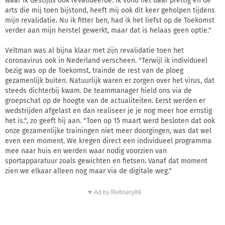
waar ik destijds ook revalideerde. Ik vond het daar prettig en de
arts die mij toen bijstond, heeft mij ook dit keer geholpen tijdens
mijn revalidatie. Nu ik fitter ben, had ik het liefst op de Toekomst
verder aan mijn herstel gewerkt, maar dat is helaas geen optie."
Veltman was al bijna klaar met zijn revalidatie toen het
coronavirus ook in Nederland verscheen. "Terwijl ik individueel
bezig was op de Toekomst, trainde de rest van de ploeg
gezamenlijk buiten. Natuurlijk waren er zorgen over het virus, dat
steeds dichterbij kwam. De teammanager hield ons via de
groepschat op de hoogte van de actualiteiten. Eerst werden er
wedstrijden afgelast en dan realiseer je je nog meer hoe ernstig
het is.", zo geeft hij aan. "Toen op 15 maart werd besloten dat ook
onze gezamenlijke trainingen niet meer doorgingen, was dat wel
even een moment. We kregen direct een individueel programma
mee naar huis en werden waar nodig voorzien van
sportapparatuur zoals gewichten en fietsen. Vanaf dat moment
zien we elkaar alleen nog maar via de digitale weg."
▼ Ad by Refinery89