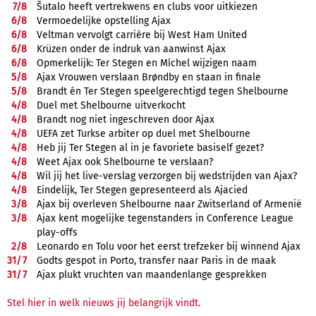
7/
8
Šutalo heeft vertrekwens en clubs voor uitkiezen
6/
8
Vermoedelijke opstelling Ajax
6/
8
Veltman vervolgt carrière bij West Ham United
6/
8
Krüzen onder de indruk van aanwinst Ajax
6/
8
Opmerkelijk: Ter Stegen en Míchel wijzigen naam
5/
8
Ajax Vrouwen verslaan Brøndby en staan in finale
5/
8
Brandt én Ter Stegen speelgerechtigd tegen Shelbourne
4/
8
Duel met Shelbourne uitverkocht
4/
8
Brandt nog niet ingeschreven door Ajax
4/
8
UEFA zet Turkse arbiter op duel met Shelbourne
4/
8
Heb jij Ter Stegen al in je favoriete basiself gezet?
4/
8
Weet Ajax ook Shelbourne te verslaan?
4/
8
Wil jij het live-verslag verzorgen bij wedstrijden van Ajax?
4/
8
Eindelijk, Ter Stegen gepresenteerd als Ajacied
3/
8
Ajax bij overleven Shelbourne naar Zwitserland of Armenië
3/
8
Ajax kent mogelijke tegenstanders in Conference League
play-offs
2/
8
Leonardo en Tolu voor het eerst trefzeker bij winnend Ajax
31/
7
Godts gespot in Porto, transfer naar Paris in de maak
31/
7
Ajax plukt vruchten van maandenlange gesprekken
Stel hier in welk nieuws jij belangrijk vindt.