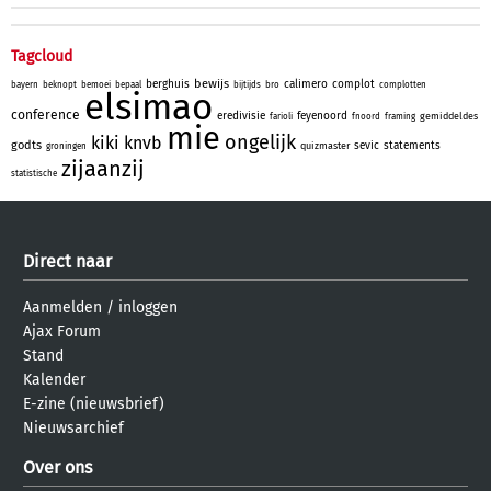
Tagcloud
bewijs
berghuis
calimero
complot
bayern
beknopt
bemoei
bepaal
bijtijds
bro
complotten
elsimao
conference
eredivisie
feyenoord
gemiddeldes
farioli
fnoord
framing
mie
ongelijk
kiki
knvb
godts
sevic
statements
quizmaster
groningen
zijaanzij
statistische
Direct naar
Aanmelden
/
inloggen
Ajax Forum
Stand
Kalender
E-zine (nieuwsbrief)
Nieuwsarchief
Over ons