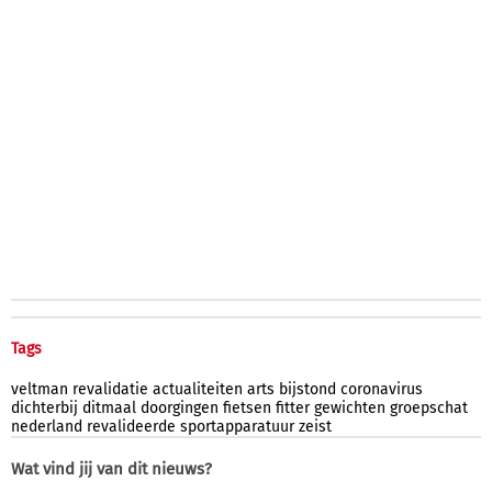
Tags
veltman
revalidatie
actualiteiten
arts
bijstond
coronavirus
dichterbij
ditmaal
doorgingen
fietsen
fitter
gewichten
groepschat
nederland
revalideerde
sportapparatuur
zeist
Wat vind jij van dit nieuws?