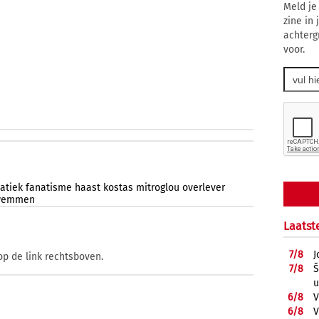
Meld je
zine in
achterg
voor.
atiek
fanatisme
haast
kostas
mitroglou
overlever
wemmen
Laatst
7/
8
J
op de link rechtsboven.
7/
8
Š
u
6/
8
V
6/
8
V