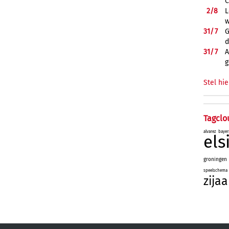
C
2/
8
L
w
31/
7
G
d
31/
7
A
g
Stel hie
Tagclo
alvarez
bayer
el
groningen
speelschema
zijaa