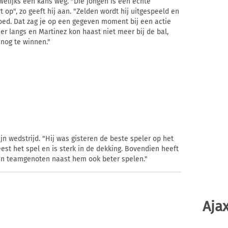
elijks een kans weg. "Die jongen is een echte
rt op", zo geeft hij aan. "Zelden wordt hij uitgespeeld en
oed. Dat zag je op een gegeven moment bij een actie
 er langs en Martinez kon haast niet meer bij de bal,
snog te winnen."
ijn wedstrijd. "Hij was gisteren de beste speler op het
eest het spel en is sterk in de dekking. Bovendien heeft
zijn teamgenoten naast hem ook beter spelen."
Ajax