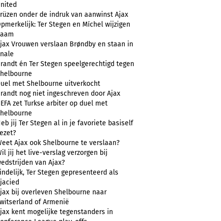
nited
rüzen onder de indruk van aanwinst Ajax
pmerkelijk: Ter Stegen en Míchel wijzigen
naam
jax Vrouwen verslaan Brøndby en staan in
inale
randt én Ter Stegen speelgerechtigd tegen
helbourne
uel met Shelbourne uitverkocht
randt nog niet ingeschreven door Ajax
EFA zet Turkse arbiter op duel met
helbourne
eb jij Ter Stegen al in je favoriete basiself
ezet?
eet Ajax ook Shelbourne te verslaan?
il jij het live-verslag verzorgen bij
edstrijden van Ajax?
indelijk, Ter Stegen gepresenteerd als
jacied
jax bij overleven Shelbourne naar
witserland of Armenië
jax kent mogelijke tegenstanders in