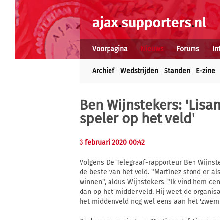
Voorpagina
Nieuws
Forums
In
Archief
Wedstrijden
Standen
E-zine
Ben Wijnstekers: 'Lisa
speler op het veld'
3 februari 2020 00:42
Volgens De Telegraaf-rapporteur Ben Wijnste
de beste van het veld. "Martínez stond er als
winnen", aldus Wijnstekers. "Ik vind hem cent
dan op het middenveld. Hij weet de organisati
het middenveld nog wel eens aan het 'zwem