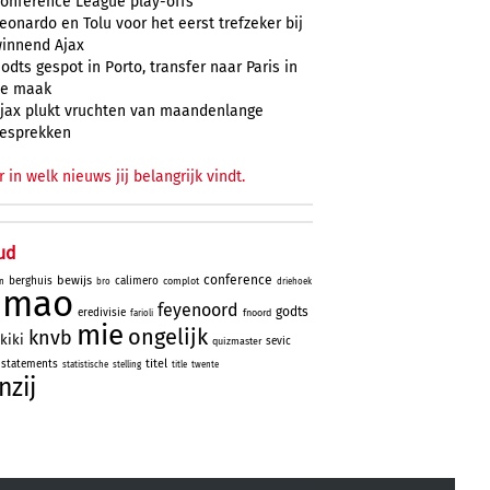
onference League play-offs
eonardo en Tolu voor het eerst trefzeker bij
innend Ajax
odts gespot in Porto, transfer naar Paris in
e maak
jax plukt vruchten van maandenlange
esprekken
r in welk nieuws jij belangrijk vindt.
ud
conference
bewijs
berghuis
calimero
complot
n
bro
driehoek
simao
feyenoord
godts
eredivisie
fnoord
farioli
mie
ongelijk
knvb
kiki
sevic
quizmaster
titel
statements
statistische
stelling
title
twente
nzij