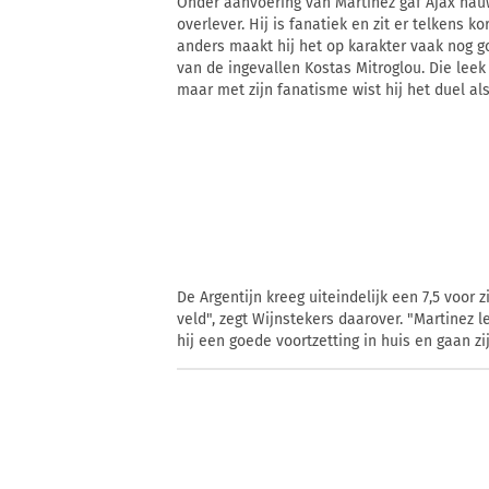
Onder aanvoering van Martínez gaf Ajax nauw
overlever. Hij is fanatiek en zit er telkens ko
anders maakt hij het op karakter vaak nog g
van de ingevallen Kostas Mitroglou. Die leek
maar met zijn fanatisme wist hij het duel al
De Argentijn kreeg uiteindelijk een 7,5 voor z
veld", zegt Wijnstekers daarover. "Martinez l
hij een goede voortzetting in huis en gaan 