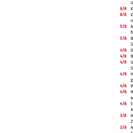
U
6/
8
K
6/
8
O
5/
8
A
f
5/
8
B
S
4/
8
D
4/
8
B
4/
8
U
S
4/
8
H
g
4/
8
W
4/
8
W
w
4/
8
E
A
3/
8
A
Z
3/
8
A