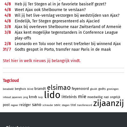
4/
8
Heb jij Ter Stegen al in je favoriete basiself gezet?
4/
8
Weet Ajax ook Shelbourne te verslaan?
4/
8
Wil jij het live-verslag verzorgen bij wedstrijden van Ajax?
4/
8
Eindelijk, Ter Stegen gepresenteerd als Ajacied
3/
8
Ajax bij overleven Shelbourne naar Zwitserland of Armenië
3/
8
Ajax kent mogelijke tegenstanders in Conference League
play-offs
2/
8
Leonardo en Tolu voor het eerst trefzeker bij winnend Ajax
31/
7
Godts gespot in Porto, transfer naar Paris in de maak
Stel hier in welk nieuws jij belangrijk vindt.
Tagcloud
elsimao
brandt
feyenoord
berghuis
godts
blind
groningen
benadeeld
gloukh
lido
mie
knvb
littlebirds
moedwillig
nazi
ongelijk
inhoud
japanners
jong
kuip
zijaanzij
sano
post
reiziger
sevic
titel
regeer
stegen
schreuder
transferrecord