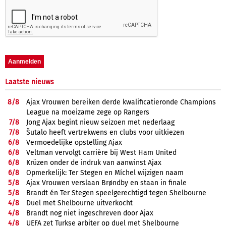
Laatste nieuws
8/
8
Ajax Vrouwen bereiken derde kwalificatieronde Champions
League na moeizame zege op Rangers
7/
8
Jong Ajax begint nieuw seizoen met nederlaag
7/
8
Šutalo heeft vertrekwens en clubs voor uitkiezen
6/
8
Vermoedelijke opstelling Ajax
6/
8
Veltman vervolgt carrière bij West Ham United
6/
8
Krüzen onder de indruk van aanwinst Ajax
6/
8
Opmerkelijk: Ter Stegen en Míchel wijzigen naam
5/
8
Ajax Vrouwen verslaan Brøndby en staan in finale
5/
8
Brandt én Ter Stegen speelgerechtigd tegen Shelbourne
4/
8
Duel met Shelbourne uitverkocht
4/
8
Brandt nog niet ingeschreven door Ajax
4/
8
UEFA zet Turkse arbiter op duel met Shelbourne