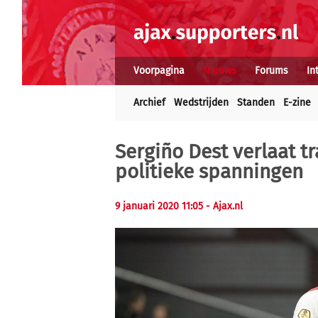
Voorpagina
Nieuws
Forums
In
Archief
Wedstrijden
Standen
E-zine
Sergiño Dest verlaat 
politieke spanningen
9 januari 2020 11:05
- Ajax.nl