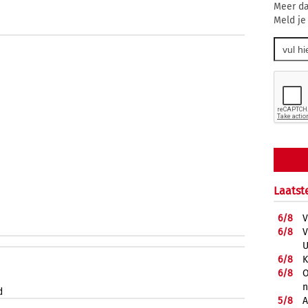
Meer da
Meld je
Laatst
6/
8
V
6/
8
V
U
6/
8
K
6/
8
O
d
5/
8
A