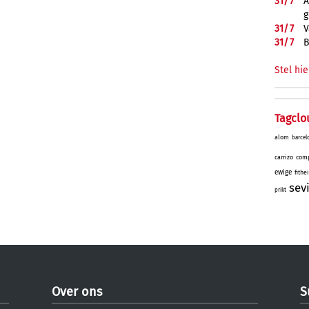
31/
7
A
g
31/
7
V
31/
7
B
Stel hie
Tagclo
alom
barcel
carrizo
comp
ewige
fithe
sev
prikt
Over ons
S