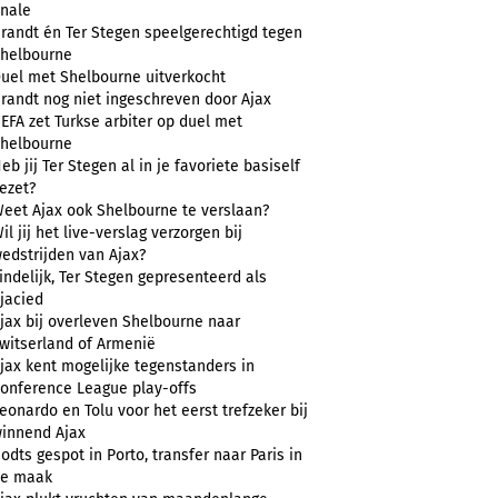
inale
randt én Ter Stegen speelgerechtigd tegen
helbourne
uel met Shelbourne uitverkocht
randt nog niet ingeschreven door Ajax
EFA zet Turkse arbiter op duel met
helbourne
eb jij Ter Stegen al in je favoriete basiself
ezet?
eet Ajax ook Shelbourne te verslaan?
il jij het live-verslag verzorgen bij
edstrijden van Ajax?
indelijk, Ter Stegen gepresenteerd als
jacied
jax bij overleven Shelbourne naar
witserland of Armenië
jax kent mogelijke tegenstanders in
onference League play-offs
eonardo en Tolu voor het eerst trefzeker bij
innend Ajax
odts gespot in Porto, transfer naar Paris in
e maak