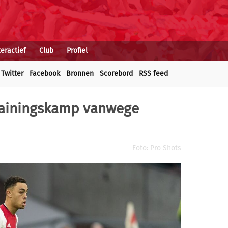
teractief
Club
Profiel
Twitter
Facebook
Bronnen
Scorebord
RSS feed
trainingskamp vanwege
Foto: Pro Shots