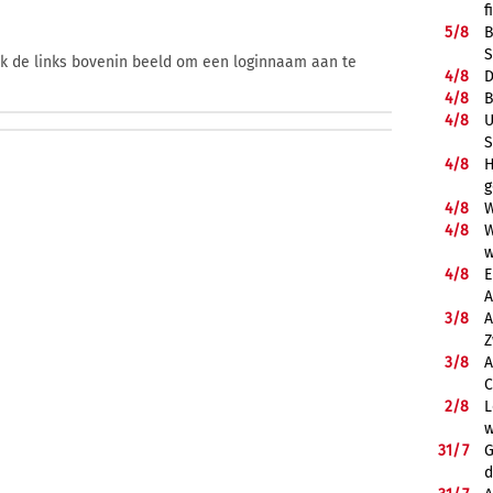
f
5/
8
B
S
ik de links bovenin beeld om een loginnaam aan te
4/
8
D
4/
8
B
4/
8
U
S
4/
8
H
g
4/
8
W
4/
8
W
w
4/
8
E
A
3/
8
A
Z
3/
8
A
C
2/
8
L
w
31/
7
G
d