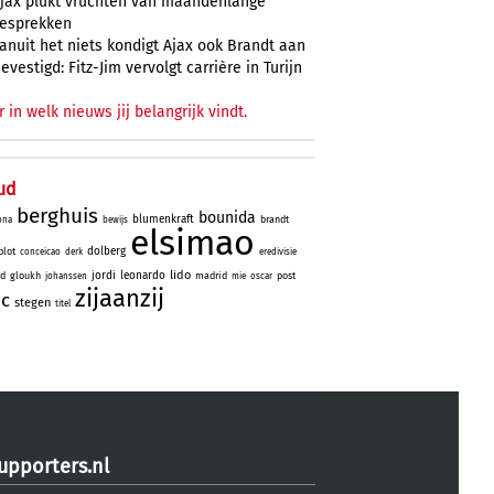
jax plukt vruchten van maandenlange
esprekken
anuit het niets kondigt Ajax ook Brandt aan
evestigd: Fitz-Jim vervolgt carrière in Turijn
r in welk nieuws jij belangrijk vindt.
ud
berghuis
bounida
blumenkraft
brandt
ona
bewijs
elsimao
dolberg
lot
conceicao
derk
eredivisie
lido
jordi
leonardo
id
gloukh
madrid
post
johanssen
mie
oscar
zijaanzij
ic
stegen
titel
upporters.nl