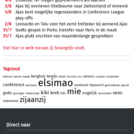
4/
8
Eindelijk, Ter Stegen gepresenteerd als Ajacied
3/
8
Ajax bij overleven Shelbourne naar Zwitserland of Armenië
3/
8
Ajax kent mogelijke tegenstanders in Conference League
play-offs
2/
8
Leonardo en Tolu voor het eerst trefzeker bij winnend Ajax
31/
7
Godts gespot in Porto, transfer naar Paris in de maak
31/
7
Ajax plukt vruchten van maandenlange gesprekken
Stel hier in welk nieuws jij belangrijk vindt.
Tagcloud
berghuis
bewijs
calimero
beknopt
bemoei
bepaal
bijtijds
bounida
bro
complot
complotten
elsimao
conference
eredivisie
feyenoord
gemiddeldes
eendracht
gloukh
mie
kiki
sevic
knvb
ongelijk
godts
lido
quizmaster
groningen
heideroosjes
zijaanzij
statements
Direct naar