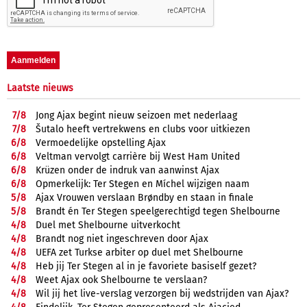
Laatste nieuws
7/
8
Jong Ajax begint nieuw seizoen met nederlaag
7/
8
Šutalo heeft vertrekwens en clubs voor uitkiezen
6/
8
Vermoedelijke opstelling Ajax
6/
8
Veltman vervolgt carrière bij West Ham United
6/
8
Krüzen onder de indruk van aanwinst Ajax
6/
8
Opmerkelijk: Ter Stegen en Míchel wijzigen naam
5/
8
Ajax Vrouwen verslaan Brøndby en staan in finale
5/
8
Brandt én Ter Stegen speelgerechtigd tegen Shelbourne
4/
8
Duel met Shelbourne uitverkocht
4/
8
Brandt nog niet ingeschreven door Ajax
4/
8
UEFA zet Turkse arbiter op duel met Shelbourne
4/
8
Heb jij Ter Stegen al in je favoriete basiself gezet?
4/
8
Weet Ajax ook Shelbourne te verslaan?
4/
8
Wil jij het live-verslag verzorgen bij wedstrijden van Ajax?