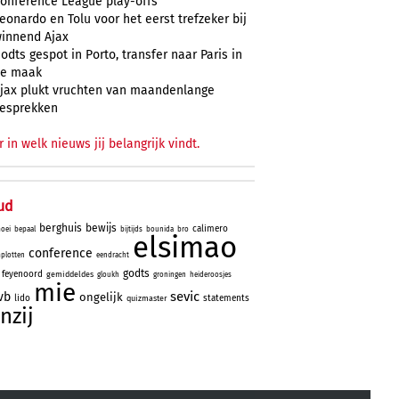
onference League play-offs
eonardo en Tolu voor het eerst trefzeker bij
innend Ajax
odts gespot in Porto, transfer naar Paris in
e maak
jax plukt vruchten van maandenlange
esprekken
r in welk nieuws jij belangrijk vindt.
ud
berghuis
bewijs
calimero
oei
bepaal
bijtijds
bounida
bro
elsimao
conference
plotten
eendracht
godts
feyenoord
gemiddeldes
gloukh
groningen
heideroosjes
mie
sevic
vb
ongelijk
lido
statements
quizmaster
nzij