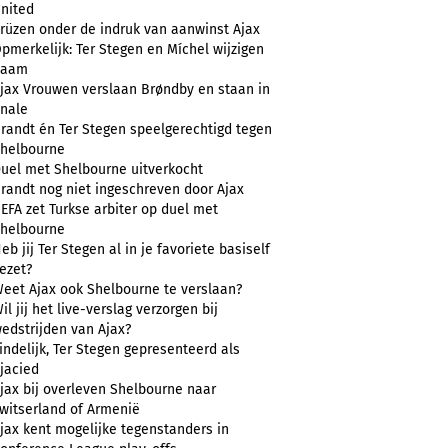
nited
rüzen onder de indruk van aanwinst Ajax
pmerkelijk: Ter Stegen en Míchel wijzigen
naam
jax Vrouwen verslaan Brøndby en staan in
inale
randt én Ter Stegen speelgerechtigd tegen
helbourne
uel met Shelbourne uitverkocht
randt nog niet ingeschreven door Ajax
EFA zet Turkse arbiter op duel met
helbourne
eb jij Ter Stegen al in je favoriete basiself
ezet?
eet Ajax ook Shelbourne te verslaan?
il jij het live-verslag verzorgen bij
edstrijden van Ajax?
indelijk, Ter Stegen gepresenteerd als
jacied
jax bij overleven Shelbourne naar
witserland of Armenië
jax kent mogelijke tegenstanders in