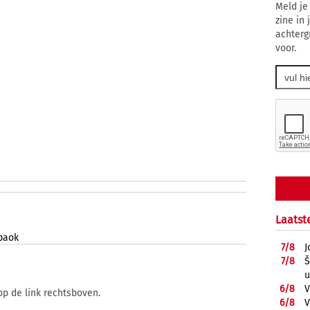
Meld je
zine in
achterg
voor.
Laatst
paok
7/
8
J
7/
8
Š
u
6/
8
V
op de link rechtsboven.
6/
8
V