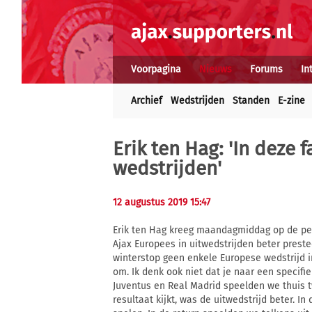
Voorpagina
Nieuws
Forums
In
Archief
Wedstrijden
Standen
E-zine
Erik ten Hag: 'In deze f
wedstrijden'
12 augustus 2019 15:47
Erik ten Hag kreeg maandagmiddag op de per
Ajax Europees in uitwedstrijden beter preste
winterstop geen enkele Europese wedstrijd 
om. Ik denk ook niet dat je naar een specifi
Juventus en Real Madrid speelden we thuis t
resultaat kijkt, was de uitwedstrijd beter. I