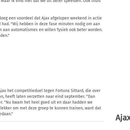
 Maar ik vind niet dat we uit beter speelden. Ook thuis
 ploeg een voordeel dat Ajax afgelopen weekend in actie
d had. "Wij hebben in deze fase minuten nodig om aan
en aan automatismes en willen fysiek ook beter worden.
jden."
ax het competitieduel tegen Fortuna Sittard, die over
, heeft laten verzetten naar eind september. "Dan
over. "Nu kwam het heel goed uit en daar hadden we
 lekker om met deze groep te kunnen trainen, want dat
edaan."
Ajax