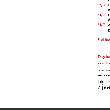
C
2/
8
L
w
31/
7
G
d
31/
7
A
g
Stel hie
Tagclo
beknopt
bem
complot
com
eredivisie
kiki
kn
zijaa