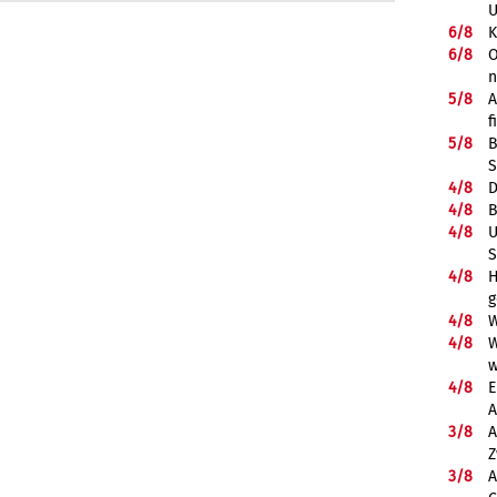
U
6/
8
K
6/
8
O
5/
8
A
f
5/
8
B
S
4/
8
D
4/
8
B
4/
8
U
S
4/
8
H
g
4/
8
W
4/
8
W
w
4/
8
E
A
3/
8
A
Z
3/
8
A