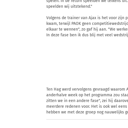
spelen. In de return speelden we telkens uit.
speelden wij uitstekend."
Volgens de trainer van Ajax is het voor zijn
kwam, terwijl PAOK geen competitiewedstrij
elkaar te wennen", zo gaf hij aan. "We werk
In deze fase ben ik dus blij met veel wedstri
Ten Hag werd vervolgens gevraagd waarom Aj
anderhalve week op het programma zou staan
zitten we in een andere fase", zei hij daar
meerdere redenen voor. Het is ook wel eens
hebben we met deze groep nog nauwelijks g