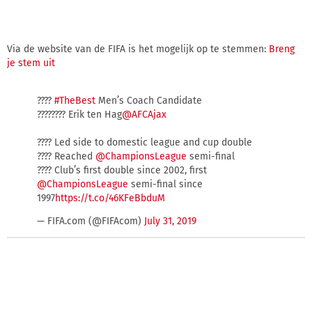
Via de website van de FIFA is het mogelijk op te stemmen:
Breng
je stem uit
????
#TheBest
Men’s Coach Candidate
???????? Erik ten Hag
@AFCAjax
???? Led side to domestic league and cup double
???? Reached
@ChampionsLeague
semi-final
???? Club’s first double since 2002, first
@ChampionsLeague
semi-final since
1997
https://t.co/46KFeBbduM
— FIFA.com (@FIFAcom)
July 31, 2019