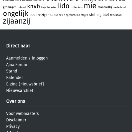
mie
lido
knvb
groningen
moedwillig
inhoud
littlebirds
nederland
kuip
leicester
ongelijk
post
sano
stelling
titel
reiziger
sevic
speelschema
stegen
tottenham
zijaanzij
Direct naar
Aanmelden
/
inloggen
Ajax Forum
Stand
Kalender
E-zine (nieuwsbrief)
Nieuwsarchief
Over ons
Voor webmasters
Disclaimer
Privacy