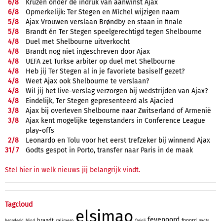
6/
8
Krüzen onder de indruk van aanwinst Ajax
6/
8
Opmerkelijk: Ter Stegen en Míchel wijzigen naam
5/
8
Ajax Vrouwen verslaan Brøndby en staan in finale
5/
8
Brandt én Ter Stegen speelgerechtigd tegen Shelbourne
4/
8
Duel met Shelbourne uitverkocht
4/
8
Brandt nog niet ingeschreven door Ajax
4/
8
UEFA zet Turkse arbiter op duel met Shelbourne
4/
8
Heb jij Ter Stegen al in je favoriete basiself gezet?
4/
8
Weet Ajax ook Shelbourne te verslaan?
4/
8
Wil jij het live-verslag verzorgen bij wedstrijden van Ajax?
4/
8
Eindelijk, Ter Stegen gepresenteerd als Ajacied
3/
8
Ajax bij overleven Shelbourne naar Zwitserland of Armenië
3/
8
Ajax kent mogelijke tegenstanders in Conference League
play-offs
2/
8
Leonardo en Tolu voor het eerst trefzeker bij winnend Ajax
31/
7
Godts gespot in Porto, transfer naar Paris in de maak
Stel hier in welk nieuws jij belangrijk vindt.
Tagcloud
elsimao
feyenoord
brandt
fnoord
calimero
benadeeld
blind
farioli
godts