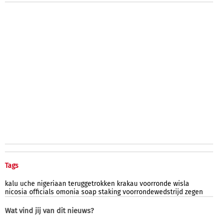
Tags
kalu
uche
nigeriaan
teruggetrokken
krakau
voorronde
wisla
nicosia
officials
omonia
soap
staking
voorrondewedstrijd
zegen
Wat vind jij van dit nieuws?