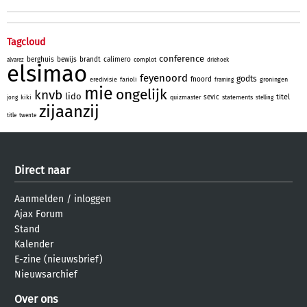
Tagcloud
conference
berghuis
bewijs
brandt
calimero
complot
alvarez
driehoek
elsimao
feyenoord
godts
fnoord
eredivisie
farioli
groningen
framing
mie
ongelijk
knvb
lido
titel
sevic
kiki
quizmaster
statements
jong
stelling
zijaanzij
title
twente
Direct naar
Aanmelden
/
inloggen
Ajax Forum
Stand
Kalender
E-zine (nieuwsbrief)
Nieuwsarchief
Over ons