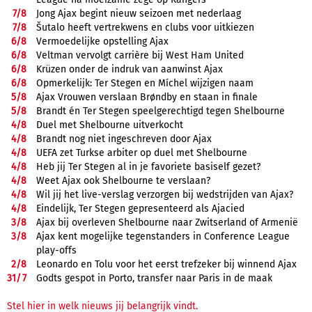
7/
8
Jong Ajax begint nieuw seizoen met nederlaag
7/
8
Šutalo heeft vertrekwens en clubs voor uitkiezen
6/
8
Vermoedelijke opstelling Ajax
6/
8
Veltman vervolgt carrière bij West Ham United
6/
8
Krüzen onder de indruk van aanwinst Ajax
6/
8
Opmerkelijk: Ter Stegen en Míchel wijzigen naam
5/
8
Ajax Vrouwen verslaan Brøndby en staan in finale
5/
8
Brandt én Ter Stegen speelgerechtigd tegen Shelbourne
4/
8
Duel met Shelbourne uitverkocht
4/
8
Brandt nog niet ingeschreven door Ajax
4/
8
UEFA zet Turkse arbiter op duel met Shelbourne
4/
8
Heb jij Ter Stegen al in je favoriete basiself gezet?
4/
8
Weet Ajax ook Shelbourne te verslaan?
4/
8
Wil jij het live-verslag verzorgen bij wedstrijden van Ajax?
4/
8
Eindelijk, Ter Stegen gepresenteerd als Ajacied
3/
8
Ajax bij overleven Shelbourne naar Zwitserland of Armenië
3/
8
Ajax kent mogelijke tegenstanders in Conference League
play-offs
2/
8
Leonardo en Tolu voor het eerst trefzeker bij winnend Ajax
31/
7
Godts gespot in Porto, transfer naar Paris in de maak
Stel hier in welk nieuws jij belangrijk vindt.