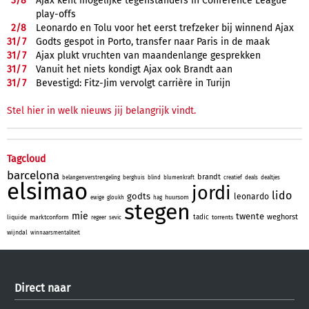
3/
8
Ajax kent mogelijke tegenstanders in Conference League
play-offs
2/
8
Leonardo en Tolu voor het eerst trefzeker bij winnend Ajax
31/
7
Godts gespot in Porto, transfer naar Paris in de maak
31/
7
Ajax plukt vruchten van maandenlange gesprekken
31/
7
Vanuit het niets kondigt Ajax ook Brandt aan
31/
7
Bevestigd: Fitz-Jim vervolgt carrière in Turijn
Stel hier in welk nieuws jij belangrijk vindt.
Tagcloud
barcelona
brandt
belangenverstrengeling
berghuis
blind
blumenkraft
creatief
deals
dealtjes
elsimao
jordi
lido
godts
leonardo
huursom
ewige
gloukh
hag
stegen
mie
twente
weghorst
tadic
liquide
marktconform
torrents
regeer
sevic
wijndal
winnaarsmentaliteit
Direct naar