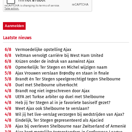
Laatste nieuws
6/
8
Vermoedelijke opstelling Ajax
6/
8
Veltman vervolgt carrière bij West Ham United
6/
8
Krüzen onder de indruk van aanwinst Ajax
6/
8
Opmerkelijk: Ter Stegen en Míchel wijzigen naam
5/
8
Ajax Vrouwen verslaan Brøndby en staan in finale
5/
8
Brandt én Ter Stegen speelgerechtigd tegen Shelbourne
4/
8
Duel met Shelbourne uitverkocht
4/
8
Brandt nog niet ingeschreven door Ajax
4/
8
UEFA zet Turkse arbiter op duel met Shelbourne
4/
8
Heb jij Ter Stegen al in je favoriete basiself gezet?
4/
8
Weet Ajax ook Shelbourne te verslaan?
4/
8
Wil jij het live-verslag verzorgen bij wedstrijden van Ajax?
4/
8
Eindelijk, Ter Stegen gepresenteerd als Ajacied
3/
8
Ajax bij overleven Shelbourne naar Zwitserland of Armenië